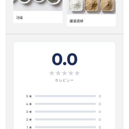
冶金
建築資材
0.0
★
★
★
★
★
0 レビュー
5 ★
0
4 ★
0
3 ★
0
2 ★
0
1 ★
0