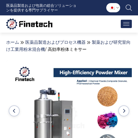
内
医薬品製造および包装の総合ソリューショ
ンを提供する専門サプライヤー
容
を
ス
キ
ッ
ホーム
医薬品製造およびプロセス機器
製薬および研究室向
プ
け工業用粉末混合機
/ 高効率粉体ミキサー