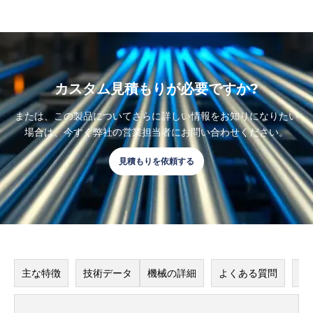
カスタム見積もりが必要ですか?
または、この製品についてさらに詳しい情報をお知りになりたい
場合は、今すぐ弊社の営業担当者にお問い合わせください。
見積もりを依頼する
主な特徴
技術データ
機械の詳細
よくある質問
用