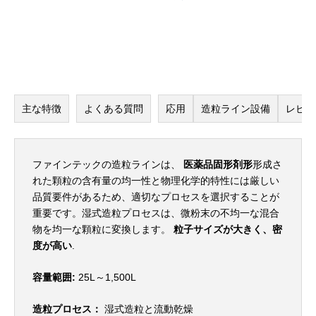
主な特徴
よくある質問
応用
造粒ライン設備
レビ
ファインテックの造粒ラインは、
医薬品固形剤形
形成さ
れた顆粒の含有量の均一性と物理化学的特性には厳しい
品質要件があるため、適切なプロセスを選択することが
重要です。湿式造粒プロセスは、微粉末の不均一な混合
物を均一な顆粒に変換します。
粒子サイズが大きく、密
度が高い
.
容量範囲:
25L～1,500L
造粒プロセス：
湿式造粒と流動乾燥