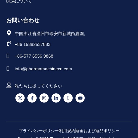
DEAについて
お問い合わせ
中国浙江省温州市瑞安市新城街嘉園。
+86 15382537883
+86-577 6556 9868
info@pharmamachinecn.com
私たちに従ってください
X
F
イ
リ
ア
ユ
ツ
a
ン
ン
イ
ー
イ
c
ス
ク
コ
チ
ッ
e
タ
ト
ン
ュ
タ
b
グ
イ
-
ー
ー
o
ラ
ン
P
ブ
o
ム
i
k
n
プライバシーポリシー
利用規約
返金および返品ポリシー
-
t