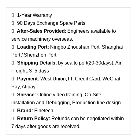
1-Year Warranty
90 Days Exchange Spare Parts
After-Sales Provided
: Engineers available to
service machinery overseas.
Loading Port:
Ningbo Zhoushan Port, Shanghai
Port / Shenzhen Port
Shipping Details:
by sea to port(20-30days), Air
Freight: 3–5 days
Payment:
West Union,TT, Credit Card, WeChat
Pay, Alipay
Service:
Online video training, On-Site
installation and Debugging, Production line design.
Brand:
Finetech
Return Policy:
Refunds can be negotiated within
7 days after goods are received.