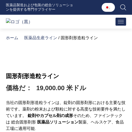
内
医薬品製造および包装の総合ソリューショ
ンを提供する専門サプライヤー
容
を
ス
キ
ホーム
医薬品生産ライン
/ 固形剤形造粒ライン
ッ
プ
固形剤形造粒ライン
価格だ：
19,000.00 米ドル
当社の固形剤形造粒ラインは、錠剤の固形剤形における主要な技
術です。薬剤の粉末および顆粒に対する高度な技術要件を満たし
ています。
錠剤やカプセル剤の成形
そのため、ファインテック
は
総合固形剤形
医薬品ソリューション
製薬、ヘルスケア、食品
工場に適用可能
.