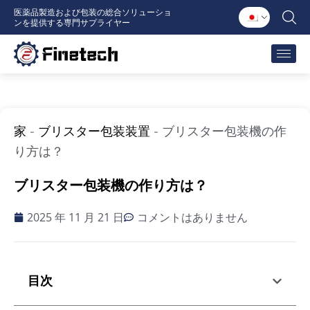
内
医薬品製造および包装の総合ソリューショ
ンを提供する専門サプライヤー
容
を
ス
キ
ッ
プ
家
-
ブリスター包装装置
-
ブリスター包装機の作
り方は？
ブリスター包装機の作り方は？
2025 年 11 月 21 日
コメントはありません
目次