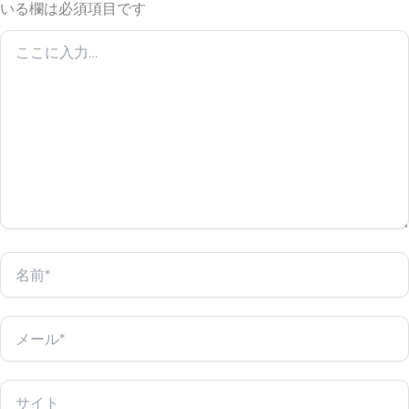
いる欄は必須項目です
こ
こ
に
入
力…
名
前
*
メ
ー
ル
*
サ
イ