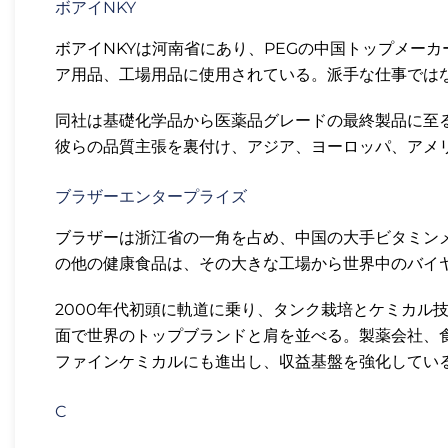
ボアイNKY
ボアイNKYは河南省にあり、PEGの中国トップメー
ア用品、工場用品に使用されている。派手な仕事ではな
同社は基礎化学品から医薬品グレードの最終製品に至
彼らの品質主張を裏付け、アジア、ヨーロッパ、アメリ
ブラザーエンタープライズ
ブラザーは浙江省の一角を占め、中国の大手ビタミン
の他の健康食品は、その大きな工場から世界中のバイヤ
2000年代初頭に軌道に乗り、タンク栽培とケミカル
面で世界のトップブランドと肩を並べる。製薬会社、
ファインケミカルにも進出し、収益基盤を強化している
C