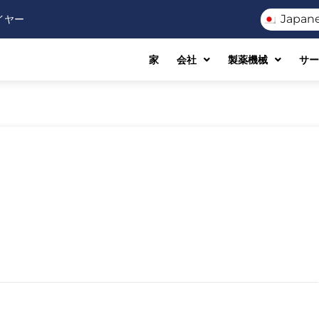
Japan
イヤー
家
会社
製薬機械
サー