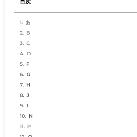
目次
あ
B
C
D
F
G
H
J
L
N
P
Q