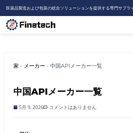
内
医薬品製造および包装の総合ソリューションを提供する専門サプラ
容
を
ス
キ
ッ
プ
家
-
メーカー
-
中国APIメーカー一覧
中国APIメーカー一覧
5月 9, 2026
コメントはありません