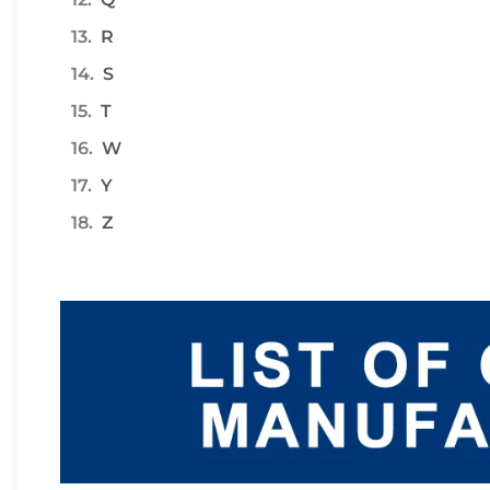
R
S
T
W
Y
Z