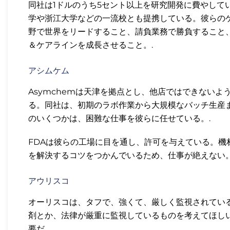
同社は1ドルのうち5セント以上を研究開発に費やしてい
学や浙江大学などの一流校とも提携している。彼らの
野で世界をリードすること、請負業務で勝負すること
＆ケアラインを成長させること。.
アシムケム
Asymchemは天津を拠点とし、他店ではできない
る。同社は、初期のラボ作業から大規模なバッチ生産
のいくつかは、困難な仕事を彼らに任せている。.
FDAは彼らの工場に目を通し、許可を与えている。
を解決するコツをつかんでいるため、仕事が絶えない。
アウリスコ
オーリスコは、タフで、強くて、厳しく監視されてい
剤とか、法律が厳重に監視しているものを考えてほし
要だ。.