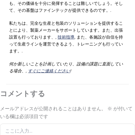
も、その価値を十分に発揮することは難しいでしょう。そし
て、その基盤はファインテックが提供できるのです。.
私たちは、完全な生産と包装のソリューションを提供するこ
とにより、製薬メーカーをサポートしています。また、出張
設置も行っております、,
技術指導
, また、各施設が自信を持
って生産ラインを運営できるよう、トレーニングも行ってい
ます。.
何か新しいことを計画していたり、設備の課題に直面してい
る場合、,
すぐにご連絡ください
!
コメントする
メールアドレスが公開されることはありません。
※
が付いて
いる欄は必須項目です
こ
こ