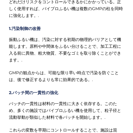
どれだけリスクをコントロールできるかにかかっている。正
しく使用すれば、バイブロふるい機は複数のGMPの柱を同時
に強化します。.
1.汚染制御の改善
振動ふるい機は、汚染に対する初期の物理的バリアとして機
能します。原料や中間体をふるい分けることで、加工工程に
入る前に異物、粗大物質、不要なゴミを取り除くことができ
ます。.
GMPの観点からは、可能な限り早い時点で汚染を防ぐこと
は、後で修正するよりも常に効果的である。.
2.バッチ間の一貫性の強化
バッチの一貫性は材料の一貫性に大きく依存する。このた
め、多くの施設ではバイブロふるい機を使用して、粒子径と
流動挙動が類似した材料で各バッチを開始します。.
これらの変数を早期にコントロールすることで、施設は混