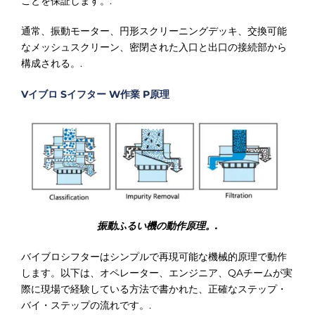
ことを保証します。.
通常、振動モーター、円形スクリーニングデッキ、交換可能
なメッシュスクリーン、密閉された入口と出口の接続部から
構成される。.
V
イブロ
S
イフター
W
作業
P
原理
振動ふるい機の動作原理。.
バイブロシフターはシンプルで再現可能な機械的原理で動作
します。以下は、オペレーター、エンジニア、QAチームが実
際に現場で経験している方法で書かれた、正確なステップ・
バイ・ステップの流れです。.