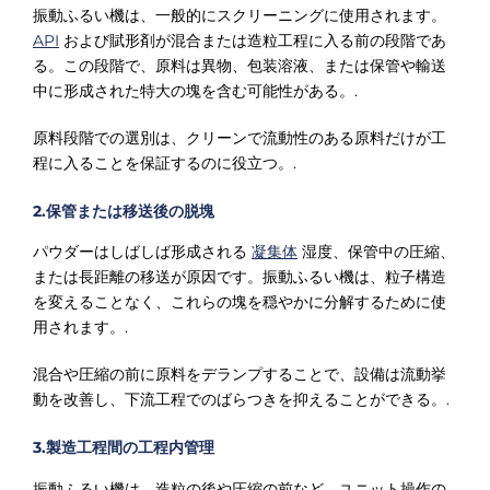
振動ふるい機は、一般的にスクリーニングに使用されます。
API
および賦形剤が混合または造粒工程に入る前の段階であ
る。この段階で、原料は異物、包装溶液、または保管や輸送
中に形成された特大の塊を含む可能性がある。.
原料段階での選別は、クリーンで流動性のある原料だけが工
程に入ることを保証するのに役立つ。.
2.保管または移送後の脱塊
パウダーはしばしば形成される
凝集体
湿度、保管中の圧縮、
または長距離の移送が原因です。振動ふるい機は、粒子構造
を変えることなく、これらの塊を穏やかに分解するために使
用されます。.
混合や圧縮の前に原料をデランプすることで、設備は流動挙
動を改善し、下流工程でのばらつきを抑えることができる。.
3.製造工程間の工程内管理
振動ふるい機は、造粒の後や圧縮の前など、ユニット操作の