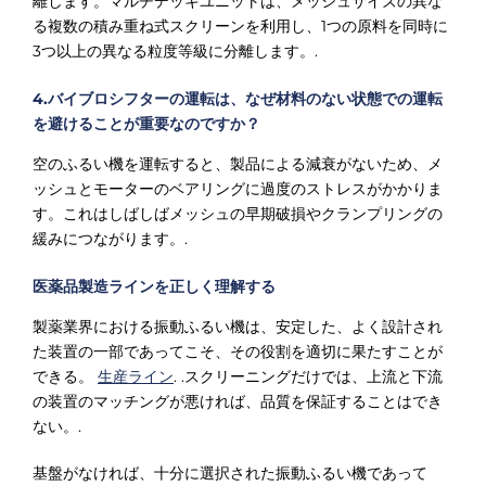
離します。マルチデッキユニットは、メッシュサイズの異な
る複数の積み重ね式スクリーンを利用し、1つの原料を同時に
3つ以上の異なる粒度等級に分離します。.
4.バイブロシフターの運転は、なぜ材料のない状態での運転
を避けることが重要なのですか？
空のふるい機を運転すると、製品による減衰がないため、メ
ッシュとモーターのベアリングに過度のストレスがかかりま
す。これはしばしばメッシュの早期破損やクランプリングの
緩みにつながります。.
医薬品製造ラインを正しく理解する
製薬業界における振動ふるい機は、安定した、よく設計され
た装置の一部であってこそ、その役割を適切に果たすことが
できる。
生産ライン
. .スクリーニングだけでは、上流と下流
の装置のマッチングが悪ければ、品質を保証することはでき
ない。.
基盤がなければ、十分に選択された振動ふるい機であって