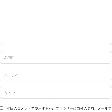
に
入
力…
名
前
*
メ
ー
ル
*
サ
イ
ト
次回のコメントで使用するためブラウザーに自分の名前、メールア