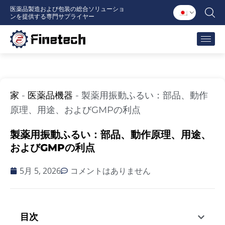
内
医薬品製造および包装の総合ソリューショ
ンを提供する専門サプライヤー
容
を
ス
キ
ッ
プ
家
-
医薬品機器
-
製薬用振動ふるい：部品、動作
原理、用途、およびGMPの利点
製薬用振動ふるい：部品、動作原理、用途、
およびGMPの利点
5月 5, 2026
コメントはありません
目次