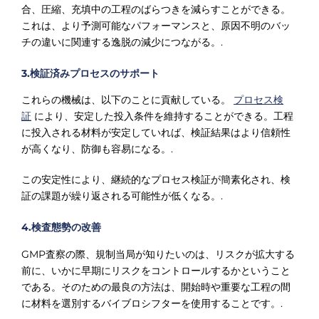
合、圧縮、充填中の工程のばらつきを減らすことができる。
これは、より予測可能なパフォーマンスと、原因不明のバッ
チの違いに関連する逸脱の減少につながる。.
3.検証済みプロセスのサポート
これらの機械は、以下のことに貢献している。
プロセス検
証
により、安定した投入条件を維持することができる。工程
に投入される材料が安定していれば、検証結果はより信頼性
が高くなり、防御も容易になる。.
この安定性により、継続的なプロセス検証が簡素化され、検
証の課題が繰り返される可能性が低くなる。.
4.検査態勢の改善
GMP査察の際、規制当局が知りたいのは、リスクが拡大する
前に、いかに早期にリスクをコントロールするかということ
である。そのための最良の方法は、開始時や重要な工程の間
に材料を選別するバイブロシフターを使用することです。.