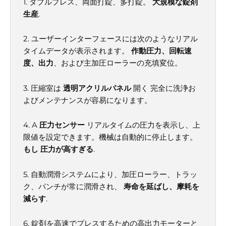
1. ダブルプレス、両面打錠、多打錠。
大規模な錠剤
生産
.
2. ユーザーインターフェースには次のようなリアル
タイムデータが表示されます。
作動圧力、回転速
度、出力
、および主加圧ローラーの充填変位。
3. 圧縮室は
透明アクリルパネル
開く
完全に洗浄お
よびメンテナンスが容易になります。
4. A
圧力センサー
リアルタイムの圧力を表示し、上
限値を設定できます。機械は自動的に停止します。
もし
圧力が高すぎる
.
5. 自動潤滑システムにより、加圧ローラー、トラッ
ク、パンチが常に潤滑され、
寿命を延ばし、摩耗を
減らす
.
6. 錠剤を高速でプレスするための高出力モーターと