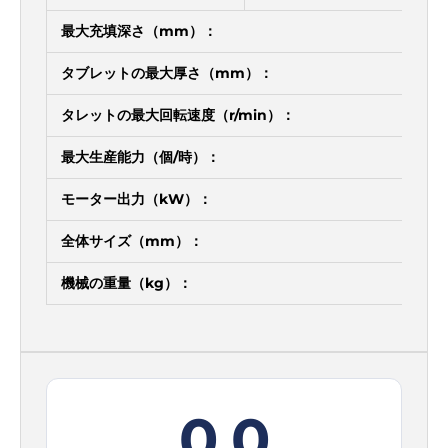
最大充填深さ（mm）：
15
タブレットの最大厚さ（mm）：
6
タレットの最大回転速度（r/min）：
30
最大生産能力（個/時）：
10
モーター出力（kW）：
5.5
全体サイズ（mm）：
機械の重量（kg）：
0.0