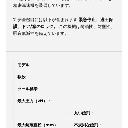
Γ
精密減速機を装備しています。
7. 安全機能には以下が含まれます
緊急停止、過圧保
護、ドア/窓のロック。
この機械は耐油性、防塵性、
騒音低減性を備えています。
モデル
ZP
駅数:
29
ツール標準:
D
最大圧力（kN）：
10
丸い錠剤：
25
最大錠剤直径（mm）
不規則な錠剤：
25