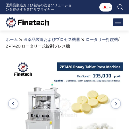
内
医薬品製造および包装の総合ソリューショ
ンを提供する専門サプライヤー
容
を
ス
キ
ッ
ホーム
医薬品製造およびプロセス機器
ロータリー打錠機
/
プ
ZPT420 ロータリー式錠剤プレス機