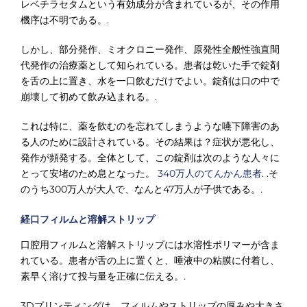
レベチラセタムという有効成分が含まれているが、その作用
機序は不明である。.
しかし、部分発作、ミオクロニー発作、原発性全般性強直間
代発作の治療薬として知られている。患者は乾いた手で錠剤
を舌の上に置き、水を一口飲むだけでよい。錠剤は口の中で
崩壊して初めて飲み込まれる。.
これは特に、薬を飲むのを忘れてしまうような嚥下障害のあ
る人のために設計されている。その結果は？症状が悪化し、
発作が頻発する。全体として、この錠剤は次のような人々に
とって安堵のため息となった。
340万人のてんかん患者
. .そ
のうち300万人が大人で、なんと47万人が子供である。.
経口フィルムと溶解ストリップ
口腔用フィルムと溶解ストリップには水溶性ポリマーが含ま
れている。患者が舌の上に置くと、唾液中の粘膜に付着し、
素早く溶けて投与量を正確に伝える。.
3Dプリンティングは、フィルムやストリップの厚みや大きさ