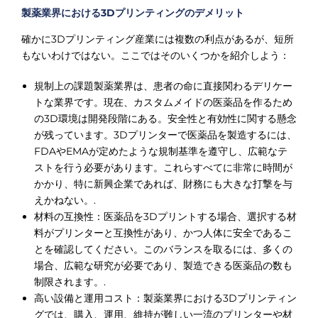
製薬業界における3Dプリンティングのデメリット
確かに3Dプリンティング産業には複数の利点があるが、短所
もないわけではない。ここではそのいくつかを紹介しよう：
規制上の課題製薬業界は、患者の命に直接関わるデリケー
トな業界です。現在、カスタムメイドの医薬品を作るため
の3D環境は開発段階にある。安全性と有効性に関する懸念
が残っています。3Dプリンターで医薬品を製造するには、
FDAやEMAが定めたような規制基準を遵守し、広範なテ
ストを行う必要があります。これらすべてに非常に時間が
かかり、特に新興企業であれば、財務にも大きな打撃を与
えかねない。.
材料の互換性：医薬品を3Dプリントする場合、選択する材
料がプリンターと互換性があり、かつ人体に安全であるこ
とを確認してください。このバランスを取るには、多くの
場合、広範な研究が必要であり、製造できる医薬品の数も
制限されます。.
高い設備と運用コスト：製薬業界における3Dプリンティン
グでは、購入、運用、維持が難しい一流のプリンターや材