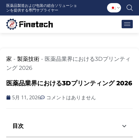
内
医薬品製造および包装の総合ソリューショ
ンを提供する専門サプライヤー
容
を
ス
キ
ッ
プ
家
-
製薬技術
-
医薬品業界における3Dプリンティ
ング 2026
医薬品業界における3Dプリンティング 2026
5月 11, 2026
コメントはありません
目次