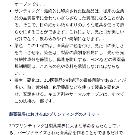
オーブンです。.
サンディング：最終的に印刷された医薬品は、従来の医薬
品の品質基準に合わないざらざらした質感になることがあ
る。そこで、目の細かい紙やすりのような道具を使って滑
らかにすることができます。これにより、見た目が美しい
だけでなく、飲み込みやすい錠剤になります。.
染色：この工程では、医薬品に色を付け、見た目の美しさ
を向上させる。染色は、製品の識別を容易にし、光から光
分解性成分を保護し、偽造を防止する。FDAなどの医薬品
規制機関は、これらの色や染料を承認しなければならな
い。.
養生：硬化は、3D医薬品の後処理の最終段階であることが
多い。熱、紫外線、化学薬品などを使って製品を硬化さ
せ、安定させる。キュア剤やサーマルオーブンは、すべて
この技術の一部です。.
製薬業界における3Dプリンティングのメリット
3Dプリンティングは製薬業界に大きな革命をもたらしてい
る。パーソナライズされた医薬品を作ることができるだけで