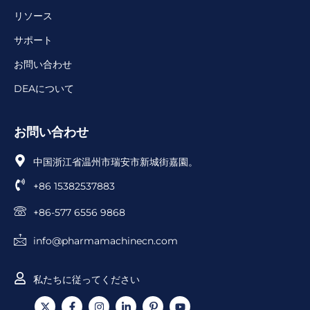
リソース
サポート
お問い合わせ
DEAについて
お問い合わせ
中国浙江省温州市瑞安市新城街嘉園。
+86 15382537883
+86-577 6556 9868
info@pharmamachinecn.com
私たちに従ってください
X
F
イ
リ
ア
ユ