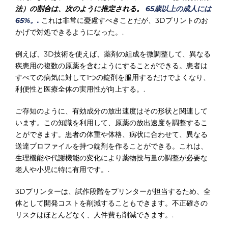
法）の割合は、次のように推定される。
65歳以上の成人には
65%。.
これは非常に憂慮すべきことだが、3Dプリントのお
かげで対処できるようになった。.
例えば、3D技術を使えば、薬剤の組成を微調整して、異なる
疾患用の複数の原薬を含むようにすることができる。患者は
すべての病気に対して1つの錠剤を服用するだけでよくなり、
利便性と医療全体の実用性が向上する。.
ご存知のように、有効成分の放出速度はその形状と関連して
います。この知識を利用して、原薬の放出速度を調整するこ
とができます。患者の体重や体格、病状に合わせて、異なる
送達プロファイルを持つ錠剤を作ることができる。これは、
生理機能や代謝機能の変化により薬物投与量の調整が必要な
老人や小児に特に有用です。.
3Dプリンターは、試作段階をプリンターが担当するため、全
体として開発コストを削減することもできます。不正確さの
リスクはほとんどなく、人件費も削減できます。.