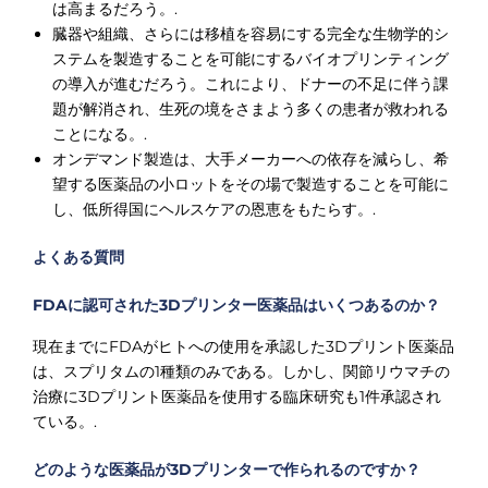
は高まるだろう。.
臓器や組織、さらには移植を容易にする完全な生物学的シ
ステムを製造することを可能にするバイオプリンティング
の導入が進むだろう。これにより、ドナーの不足に伴う課
題が解消され、生死の境をさまよう多くの患者が救われる
ことになる。.
オンデマンド製造は、大手メーカーへの依存を減らし、希
望する医薬品の小ロットをその場で製造することを可能に
し、低所得国にヘルスケアの恩恵をもたらす。.
よくある質問
FDAに認可された3Dプリンター医薬品はいくつあるのか？
現在までにFDAがヒトへの使用を承認した3Dプリント医薬品
は、スプリタムの1種類のみである。しかし、関節リウマチの
治療に3Dプリント医薬品を使用する臨床研究も1件承認され
ている。.
どのような医薬品が3Dプリンターで作られるのですか？