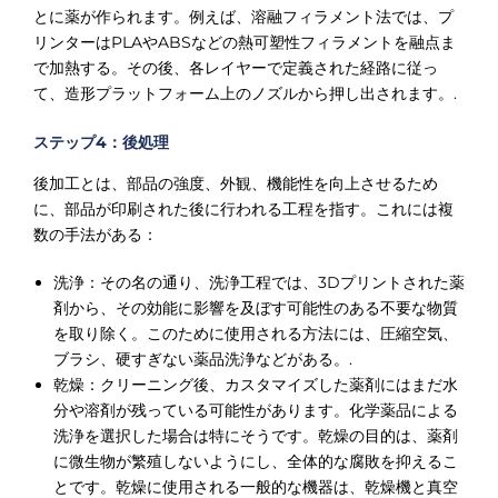
とに薬が作られます。例えば、溶融フィラメント法では、プ
リンターはPLAやABSなどの熱可塑性フィラメントを融点ま
で加熱する。その後、各レイヤーで定義された経路に従っ
て、造形プラットフォーム上のノズルから押し出されます。.
ステップ4：後処理
後加工とは、部品の強度、外観、機能性を向上させるため
に、部品が印刷された後に行われる工程を指す。これには複
数の手法がある：
洗浄：その名の通り、洗浄工程では、3Dプリントされた薬
剤から、その効能に影響を及ぼす可能性のある不要な物質
を取り除く。このために使用される方法には、圧縮空気、
ブラシ、硬すぎない薬品洗浄などがある。.
乾燥：クリーニング後、カスタマイズした薬剤にはまだ水
分や溶剤が残っている可能性があります。化学薬品による
洗浄を選択した場合は特にそうです。乾燥の目的は、薬剤
に微生物が繁殖しないようにし、全体的な腐敗を抑えるこ
とです。乾燥に使用される一般的な機器は、乾燥機と真空