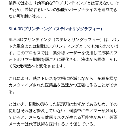
業界ではあまり効率的な3Dプリンティングとは言えない。そ
のため、希望するレベルの効能やパーソナライズを達成でき
ない可能性がある。.
SLA 3Dプリンティング（ステレオリソグラフィー）
SLA 3Dプリンティング（ステレオリソグラフィー）は、バッ
ト光重合または樹脂3Dプリンティングとしても知られていま
す。このプロセスでは、紫外線レーザーを使用して液状のフ
ォトポリマー樹脂を層ごとに硬化させ、液体から固体、そし
て3次元構造へと変化させます。.
これにより、熱ストレスを大幅に軽減しながら、多種多様な
カスタマイズされた医薬品を迅速かつ正確に作ることができ
る。.
とはいえ、樹脂の形をした賦形剤はわずかであるため、その
使用はそれほど普及していない。樹脂中にモノマーが残留し
ていると、さらなる健康リスクが生じる可能性があり、製薬
メーカーは代替技術を採用するよう促している。.