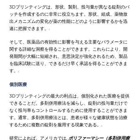
3Dプリンティングは、形状、製剤、投与量が異なる錠剤のバ
ッチを作成するのに非常に役立ちます。形状、組成、薬物放
出メカニズムの変化が薬の性能にどのように影響するかを迅
速に把握できます。.
そして、医薬品の有効性に影響を与える主要なパラメータに
関する詳細な洞察を得ることができます。これらにより、開
発期間が大幅に短縮され、意思決定が強化されるため、製品
を臨床試験に送り、できるだけ早く承認を得ることができま
す。.
個別医療
3Dプリンティングの最大の利点は、個別化された医療を提供
できることだ。多剤併用療法を減らし、錠剤の投与量だけで
なく投与率もコントロールするために使用することができま
す。通常、多剤併用療法とは、患者が様々な健康状態を治療
するために複数の錠剤を服用する現象である。.
研究によれば、アメリカでは,
ポリファーマシー（多剤併用療