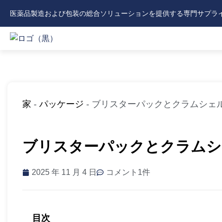
内
医薬品製造および包装の総合ソリューションを提供する専門サプラ
容
を
ス
キ
ッ
プ
家
-
パッケージ
-
ブリスターパックとクラムシェル 
ブリスターパックとクラムシェ
2025 年 11 月 4 日
コメント1件
目次