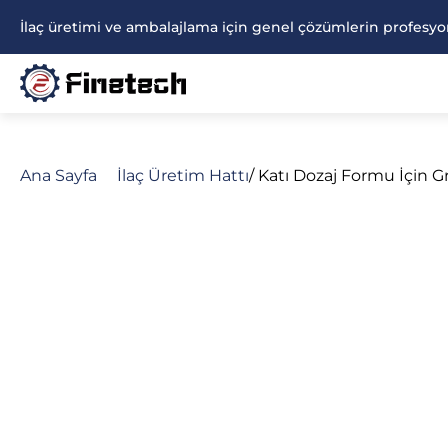
İçeriğe
İlaç üretimi ve ambalajlama için genel çözümlerin profesyon
atla
Ana Sayfa
İlaç Üretim Hattı
/ Katı Dozaj Formu İçin G