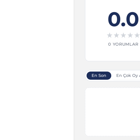
0.0
★
★
★
★
0 YORUMLAR
En Son
En Çok Oy 