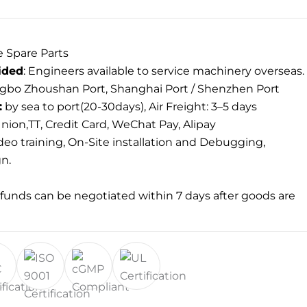
 Spare Parts
ided
: Engineers available to service machinery overseas.
gbo Zhoushan Port, Shanghai Port / Shenzhen Port
:
by sea to port(20-30days), Air Freight: 3–5 days
ion,TT, Credit Card, WeChat Pay, Alipay
deo training, On-Site installation and Debugging,
gn.
unds can be negotiated within 7 days after goods are