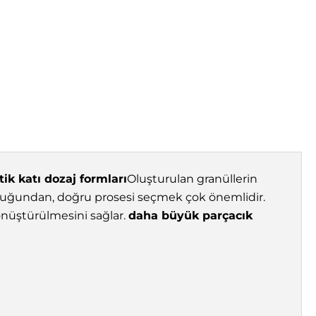
ik katı dozaj formları
Oluşturulan granüllerin
ulunduğundan, doğru prosesi seçmek çok önemlidir.
önüştürülmesini sağlar.
daha büyük parçacık