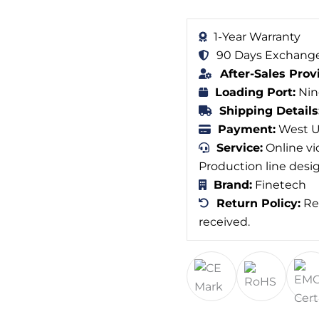
1-Year Warranty
90 Days Exchange
After-Sales Prov
Loading Port:
Nin
Shipping Details
Payment:
West Un
Service:
Online vi
Production line desi
Brand:
Finetech
Return Policy:
Ref
received.