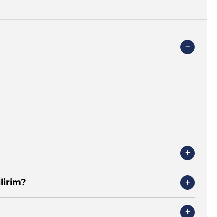
Γ
lirim?