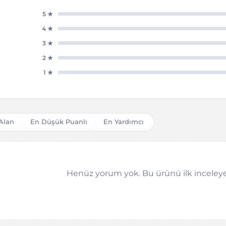
5 ★
4 ★
3 ★
★
2 ★
1 ★
Alan
En Düşük Puanlı
En Yardımcı
Henüz yorum yok. Bu ürünü ilk inceleye