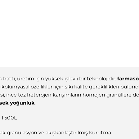
hattı, üretim için yüksek işlevli bir teknolojidir.
farmasöt
zikokimyasal özellikleri için sıkı kalite gereklilikleri b
si, ince toz heterojen karışımların homojen granüllere d
ksek yoğunluk
.
a 1.500L
lak granülasyon ve akışkanlaştırılmış kurutma