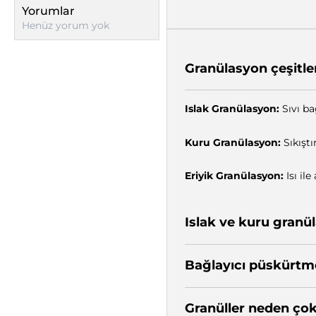
Yorumlar
Henüz yorum yok
Granülasyon çeşitler
Islak Granülasyon:
Sıvı bağ
Kuru Granülasyon:
Sıkıştı
Eriyik Granülasyon:
Isı ile
Islak ve kuru granü
Bağlayıcı püskürtme 
Granüller neden ço