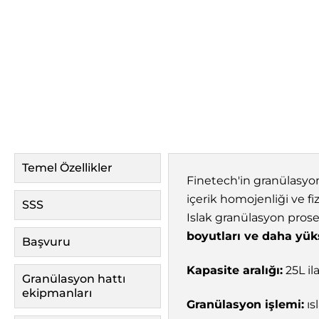
Temel Özellikler
Finetech'in granülasyon 
içerik homojenliği ve fi
SSS
Islak granülasyon prose
boyutları ve daha yü
Başvuru
Kapasite aralığı:
25L il
Granülasyon hattı
ekipmanları
Granülasyon işlemi:
ıs