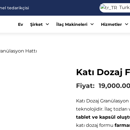
Turk
el tedarikçisi
Ev
Şirket
İlaç Makineleri
Hizmetler
ranülasyon Hattı
Katı Dozaj 
Fiyat:
19,000.0
Katı Dozaj Granülasyon 
teknolojidir. İlaç tozlar
tablet ve kapsül oluş
katı dozaj formu
farma