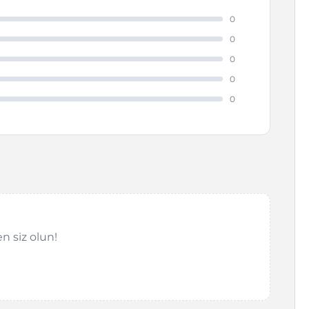
0
0
0
0
0
n siz olun!