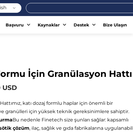
Ara
ish
Başvuru
Kaynaklar
Destek
Bize Ulaşın
Formu İçin Granülasyon Hattı
0 USD
Hattımız, katı dozaj formlu haplar için önemli bir
ı ve granülleri için yüksek teknik gereksinimlere sahiptir.
turma
Bu nedenle Finetech size şunları sağlar:
kapsamlı
sötik çözüm
, ilaç, sağlık ve gıda fabrikalarına uygulanabil