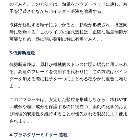
のである。この方法では、熱風をパウダーベッドに通し、粒
子を浮遊させながらバインダー溶液を噴霧する。.
液体が移動する粒子にぶつかると、顆粒が形成され、ほぼ同
時に乾燥する。このタイプの湿式造粒は、正確な温度制御が
可能なため、熱に弱い薬剤に特に有用である。.
3.低剪断造粒
低剪断造粒は、原料が機械的ストレスに弱い場合に用いられ
る。高速のブレードを使用する代わりに、この方法はバイン
ダーを加える際に粒子を一つにまとめる穏やかな混合に頼り
ます。.
このアプローチは、安定した顆粒を形成しながら、壊れやす
い成分や脆い成分を保護するのに役立つ。薬剤の化学的およ
び物理的安定性を維持することが優先される製品によく使用
されます。.
4.プラネタリーミキサー 造粒