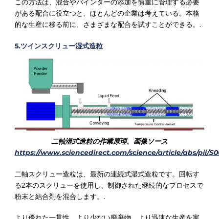
この方法は、混合やバインダーの添加を慎重に管理する必要
がある配合に役立つと、ほとんどの企業は考えている。本格
的な生産に移る前に、さまざまな配合を試すことができる。.
5.ツインスクリュー湿式造粒
二軸湿式造粒の作業原理。画像ソース
https://www.sciencedirect.com/science/article/abs/pii/S
二軸スクリュー造粒は、最新の連続式湿式造粒です。回転す
る2本のスクリューを使用し、制御された継続的なプロセスで
粉末と結合剤を混合します。.
より優れた一貫性、より少ない廃棄物、より迅速な生産を実