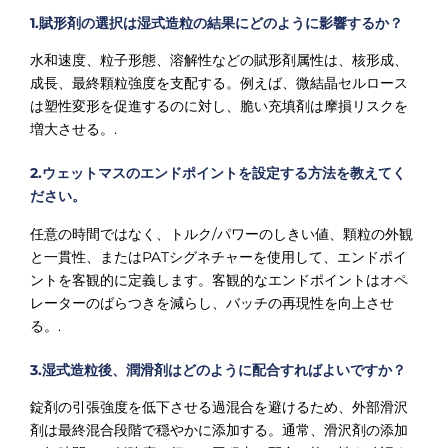
1.賦形剤の選択は湿式造粒の結果にどのように影響するか？
水和速度、粒子形態、溶解性などの賦形剤属性は、核形成、
成長、最終顆粒強度を支配する。例えば、微結晶セルロース
は塑性変形を促進するのに対し、脆い充填剤は摩損リスクを
増大させる。.
2.ウェットマスのエンドポイントを設定する方法を教えてく
ださい。
任意の時間ではなく、トルク/パワーのしきい値、顆粒の外観
と一貫性、またはPATシグネチャーを使用して、エンドポイ
ントを客観的に定義します。客観的なエンドポイントはオペ
レーターのばらつきを減らし、バッチの再現性を向上させ
る。.
3.湿式造粒後、潤滑剤はどのように配合すればよいですか？
錠剤の引張強度を低下させる過混合を避けるため、外部滑沢
剤は最終混合段階で穏やかに添加する。通常、滑沢剤の添加