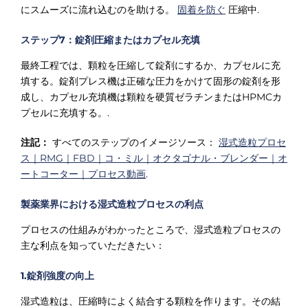
Γ
にスムーズに流れ込むのを助ける。
固着を防ぐ
圧縮中.
ステップ7：錠剤圧縮またはカプセル充填
最終工程では、顆粒を圧縮して錠剤にするか、カプセルに充
填する。錠剤プレス機は正確な圧力をかけて固形の錠剤を形
成し、カプセル充填機は顆粒を硬質ゼラチンまたはHPMCカ
プセルに充填する。.
注記：
すべてのステップのイメージソース：
湿式造粒プロセ
ス｜RMG｜FBD｜コ・ミル｜オクタゴナル・ブレンダー｜オ
ートコーター｜プロセス動画
.
製薬業界における湿式造粒プロセスの利点
プロセスの仕組みがわかったところで、湿式造粒プロセスの
主な利点を知っていただきたい：
1.錠剤強度の向上
湿式造粒は、圧縮時によく結合する顆粒を作ります。その結