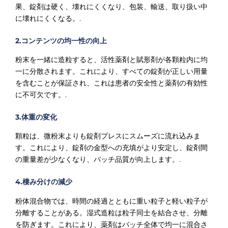
果、錠剤は硬く、壊れにくくなり、包装、輸送、取り扱い中
に壊れにくくなる。.
2.コンテンツの均一性の向上
粉末を一緒に造粒すると、活性薬剤と賦形剤が各顆粒内に均
一に分散されます。これにより、すべての錠剤が正しい用量
を含むことが保証され、これは患者の安全性と薬剤の有効性
に不可欠です。.
3.体重の変化
顆粒は、微粉末よりも錠剤プレスにスムーズに流れ込みま
す。これにより、錠剤の金型への充填がより安定し、錠剤間
の重量差が少なくなり、バッチ品質が向上します。.
4.棲み分けの減少
粉体混合物では、時間の経過とともに重い粒子と軽い粒子が
分離することがある。湿式造粒は粒子同士を結合させ、分離
を防ぎます。これにより、薬剤はバッチ全体で均一に混合さ