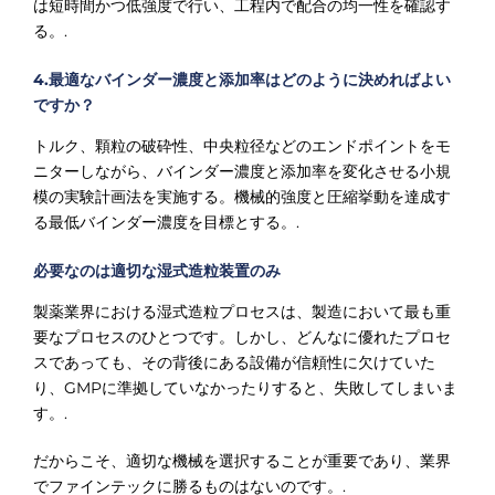
は短時間かつ低強度で行い、工程内で配合の均一性を確認す
る。.
4.最適なバインダー濃度と添加率はどのように決めればよい
ですか？
トルク、顆粒の破砕性、中央粒径などのエンドポイントをモ
ニターしながら、バインダー濃度と添加率を変化させる小規
模の実験計画法を実施する。機械的強度と圧縮挙動を達成す
る最低バインダー濃度を目標とする。.
必要なのは適切な湿式造粒装置のみ
製薬業界における湿式造粒プロセスは、製造において最も重
要なプロセスのひとつです。しかし、どんなに優れたプロセ
スであっても、その背後にある設備が信頼性に欠けていた
り、GMPに準拠していなかったりすると、失敗してしまいま
す。.
だからこそ、適切な機械を選択することが重要であり、業界
でファインテックに勝るものはないのです。.