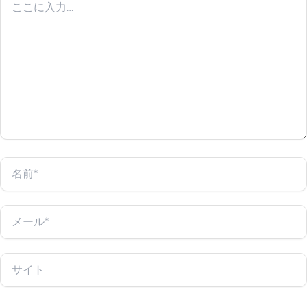
こ
に
入
力…
名
前
*
メ
ー
ル
*
サ
イ
ト