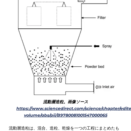
流動層造粒。画像ソース
https://www.sciencedirect.com/science/chapter/edit
volume/abs/pii/B9780081001547000065
流動層造粒は、混合、造粒、乾燥を一つの工程にまとめたも