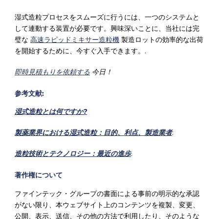
湿式造粒プロセスをスムーズに行うには、一つのシステムと
して連動する装置が必要です。興味深いことに、当社には完
璧な
高速ラピッドミキサー造粒機
製造ロットの効率的な出荷
を開始するために、今すぐ入手できます。.
即時見積もりを依頼する
今日！
参考文献:
湿式造粒とは何ですか?
製薬業界における湿式造粒：目的、利点、製造業者
.
造粒技術とテクノロジー：最近の進歩
.
著作権について
ファインテック・グループの書面による事前の明示的な承認
がない限り、本ウェブサイト上のコンテンツを複製、変更、
公開、表示、送信、その他の方法で利用したり、そのような