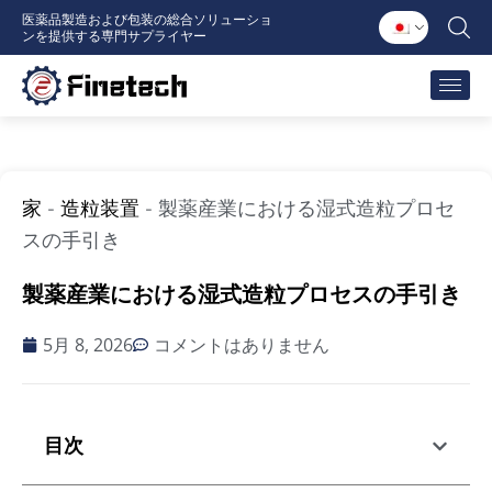
内
医薬品製造および包装の総合ソリューショ
ンを提供する専門サプライヤー
容
を
ス
キ
ッ
プ
家
-
造粒装置
-
製薬産業における湿式造粒プロセ
スの手引き
製薬産業における湿式造粒プロセスの手引き
5月 8, 2026
コメントはありません
目次