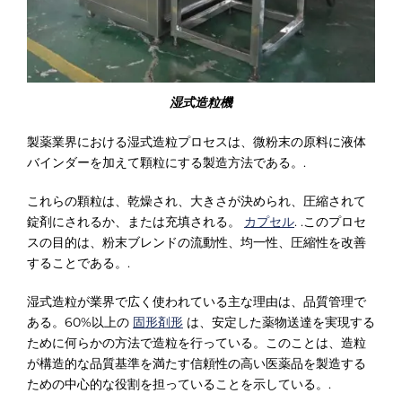
湿式造粒機
製薬業界における湿式造粒プロセスは、微粉末の原料に液体
バインダーを加えて顆粒にする製造方法である。.
これらの顆粒は、乾燥され、大きさが決められ、圧縮されて
錠剤にされるか、または充填される。
カプセル
. .このプロセ
スの目的は、粉末ブレンドの流動性、均一性、圧縮性を改善
することである。.
湿式造粒が業界で広く使われている主な理由は、品質管理で
ある。60%以上の
固形剤形
は、安定した薬物送達を実現する
ために何らかの方法で造粒を行っている。このことは、造粒
が構造的な品質基準を満たす信頼性の高い医薬品を製造する
ための中心的な役割を担っていることを示している。.