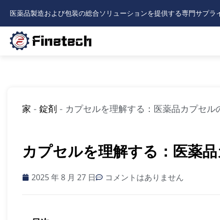
内
医薬品製造および包装の総合ソリューションを提供する専門サプラ
容
を
ス
キ
ッ
プ
家
-
錠剤
-
カプセルを理解する：医薬品カプセル
カプセルを理解する：医薬品
2025 年 8 月 27 日
コメントはありません