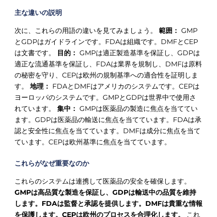
主な違いの説明
次に、これらの用語の違いを見てみましょう。
範囲：
GMP
とGDPはガイドラインです。FDAは組織です。DMFとCEP
は文書です。
目的：
GMPは適正製造基準を保証し、GDPは
適正な流通基準を保証し、FDAは業界を規制し、DMFは原料
の秘密を守り、CEPは欧州の規制基準への適合性を証明しま
す。
地理：
FDAとDMFはアメリカのシステムです。CEPは
ヨーロッパのシステムです。GMPとGDPは世界中で使用さ
れています。
集中：
GMPは医薬品の製造に焦点を当ててい
ます。GDPは医薬品の輸送に焦点を当てています。FDAは承
認と安全性に焦点を当てています。DMFは成分に焦点を当て
ています。CEPは欧州基準に焦点を当てています。
これらがなぜ重要なのか
これらのシステムは連携して医薬品の安全を確保します。
GMPは高品質な製造を保証し、GDPは輸送中の品質を維持
します。FDAは監督と承認を提供します。DMFは貴重な情報
を保護します。CEPは欧州のプロセスを合理化します。
これ