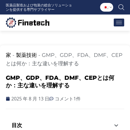
内
医薬品製造および包装の総合ソリューショ
ンを提供する専門サプライヤー
容
を
ス
キ
ッ
プ
家
-
製薬技術
-
GMP、GDP、FDA、DMF、CEP
とは何か：主な違いを理解する
GMP、GDP、FDA、DMF、CEPとは何
か：主な違いを理解する
2025 年 8 月 13 日
コメント1件
目次