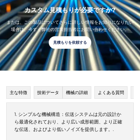
カスタム見積もりが必要ですか?
または、この製品についてさらに詳しい情報をお知りになりたい
場合は、今すぐ弊社の営業担当者にお問い合わせください。
見積もりを依頼する
主な特徴
技術データ
機械の詳細
よくある質問
応
1. シンプルな機械構造：伝送システムは元の設計か
ら最適化されており、より広い成形範囲、より正確
な伝送、およびより低いノイズを提供します。.