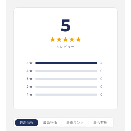
5
★
★
★
★
★
4 レビュー
5 ★
4
4 ★
0
3 ★
0
2 ★
0
1 ★
0
最新情報
最高評価
最低ランク
最も有用