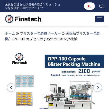
内
医薬品製造および包装の総合ソリューショ
ンを提供する専門サプライヤー
容
を
ス
キ
ッ
ホーム
ブリスター包装機メーカー
医薬品ブリスター包装
プ
機
/ DPP-100 カプセルのまめのパッキング機械