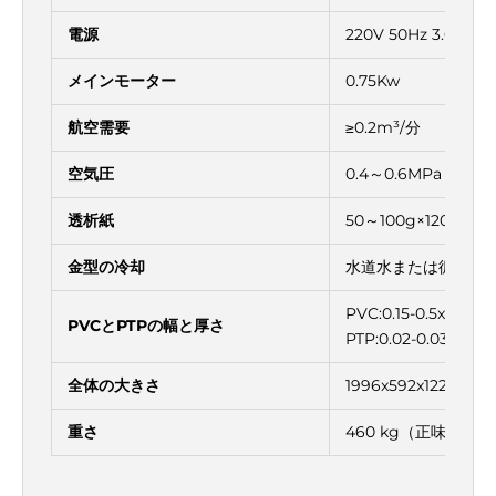
電源
220V 50Hz 3.0Kw
メインモーター
0.75Kw
航空需要
≥0.2m³/分
空気圧
0.4～0.6MPa
透析紙
50～100g×120mm
金型の冷却
水道水または循環水
PVC:0.15-0.5x120m
PVCとPTPの幅と厚さ
PTP:0.02-0.035x12
全体の大きさ
1996x592x1229mm
重さ
460 kg（正味重量）