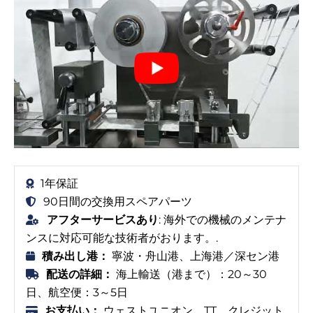
1年保証
90日間の交換用スペアパーツ
アフターサービスあり
: 海外での機械のメンテナ
ンスに対応可能な技術者がおります。.
積み出し港：
寧波・舟山港、上海港／深セン港
配送の詳細：
海上輸送（港まで）：20～30
日、航空便：3～5日
お支払い：
ウェストユニオン、TT、クレジット