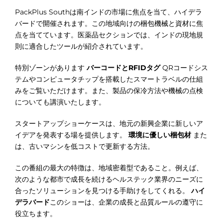
PackPlus Southは南インドの市場に焦点を当て、ハイデラ
バードで開催されます。この地域向けの梱包機械と資材に焦
点を当てています。医薬品セクションでは、インドの現地規
則に適合したツールが紹介されています。
特別ゾーンがあります
バーコードとRFIDタグ
QRコードシス
テムやコンピュータチップを搭載したスマートラベルの仕組
みをご覧いただけます。また、製品の保冷方法や機械の点検
についても講演いたします。
スタートアップショーケースは、地元の新興企業に新しいア
イデアを発表する場を提供します。
環境に優しい梱包材
また
は、古いマシンを低コストで更新する方法。
この番組の最大の特徴は、地域密着型であること。例えば、
次のような都市で成長を続けるヘルステック業界のニーズに
合ったソリューションを見つける手助けをしてくれる。
ハイ
デラバード
このショーは、企業の成長と品質ルールの遵守に
役立ちます。