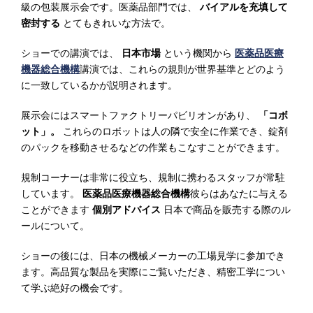
級の包装展示会です。医薬品部門では、
バイアルを充填して
密封する
とてもきれいな方法で。
ショーでの講演では、
日本市場
という機関から
医薬品医療
機器総合機構
講演では、これらの規則が世界基準とどのよう
に一致しているかが説明されます。
展示会にはスマートファクトリーパビリオンがあり、
「コボ
ット」。
これらのロボットは人の隣で安全に作業でき、錠剤
のパックを移動させるなどの作業もこなすことができます。
規制コーナーは非常に役立ち、規制に携わるスタッフが常駐
しています。
医薬品医療機器総合機構
彼らはあなたに与える
ことができます
個別アドバイス
日本で商品を販売する際のル
ールについて。
ショーの後には、日本の機械メーカーの工場見学に参加でき
ます。高品質な製品を実際にご覧いただき、精密工学につい
て学ぶ絶好の機会です。