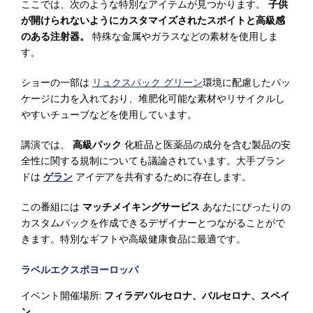
ここでは、次のような特別なアイテムが見つかります。
子供
が開けられないようにカスタマイズされたスポイトと高級感
のある注射器。
特殊な金属やガラスなどの素材を使用しま
す。
ショーの一部は
リュクスパック グリーン
環境に配慮したパッ
ケージに力を入れており、堆肥化可能な素材やリサイクルし
やすいチューブなどを使用しています。
講演では、
高級パック
化粧品と医薬品の成分を含む製品の安
全性に関する規制についても議論されています。大手ブラン
ドは
ゲラン
アイデアを共有するために存在します。
この番組には
マッチメイキングサービス
あなたにぴったりの
カスタムパックを作成できるデザイナーとつながることがで
きます。特別なギフトや高級健康食品に最適です。
ラベルエクスポヨーロッパ
イベント開催場所:
フィラデバルセロナ、バルセロナ、スペイ
ン。