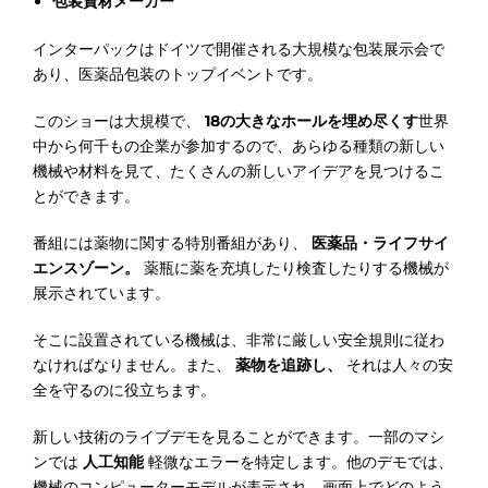
包装資材メーカー
インターパックはドイツで開催される大規模な包装展示会で
あり、医薬品包装のトップイベントです。
このショーは大規模で、
18の大きなホールを埋め尽くす
世界
中から何千もの企業が参加するので、あらゆる種類の新しい
機械や材料を見て、たくさんの新しいアイデアを見つけるこ
とができます。
番組には薬物に関する特別番組があり、
医薬品・ライフサイ
エンスゾーン。
薬瓶に薬を充填したり検査したりする機械が
展示されています。
そこに設置されている機械は、非常に厳しい安全規則に従わ
なければなりません。また、
薬物を追跡し、
それは人々の安
全を守るのに役立ちます。
新しい技術のライブデモを見ることができます。一部のマシ
ンでは
人工知能
軽微なエラーを特定します。他のデモでは、
機械のコンピューターモデルが表示され、画面上でどのよう