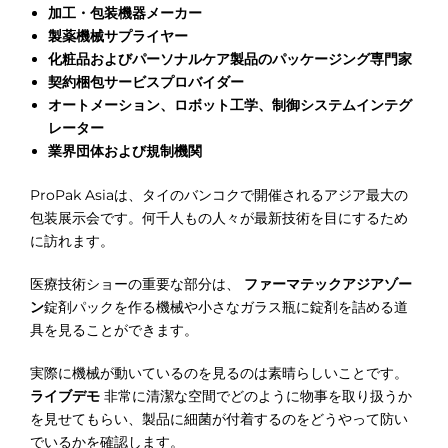
加工・包装機器メーカー
製薬機械サプライヤー
化粧品およびパーソナルケア製品のパッケージング専門家
契約梱包サービスプロバイダー
オートメーション、ロボット工学、制御システムインテグ
レーター
業界団体および規制機関
ProPak Asiaは、タイのバンコクで開催されるアジア最大の
包装展示会です。何千人もの人々が最新技術を目にするため
に訪れます。
医療技術ショーの重要な部分は、
ファーマテックアジアゾー
ン
錠剤パックを作る機械や小さなガラス瓶に錠剤を詰める道
具を見ることができます。
実際に機械が動いているのを見るのは素晴らしいことです。
ライブデモ
非常に清潔な空間でどのように物事を取り扱うか
を見せてもらい、製品に細菌が付着するのをどうやって防い
でいるかを確認します。