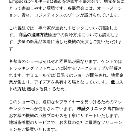
Empackはベルギーの3都市を巡回する展示会で、地元企業に
とって参加しやすい環境です。各展示会には、オートメーシ
ョン、資材、ロジスティクスのゾーンが設けられています。
この番組では、専門家が重要なトピックについて議論しま
す。
商品の追跡方法
輸送中の保冷方法についても説明しま
す。少量の医薬品製造に適した機械の実演もご覧いただけま
す。
各都市のショーはそれぞれ雰囲気が異なります。ゲントでは
トラッキングソフトウェアに関するワークショップが開催さ
れます。ナミュールでは1日限りのショーが開催され、地元企
業が集まり、アイデアを共有する場となっています。
低コス
トの方法
機械を改良するため。
このショーでは、適切なサプライヤーを見つけるためのマッ
チングツールが使用されています。
検証クリニック
専門家が
お客様の機械の点検プロセスを丁寧にサポートいたします。
地域密着型のサービスで、お客様の会社に最適なソリューシ
ョンをご提案いたします。