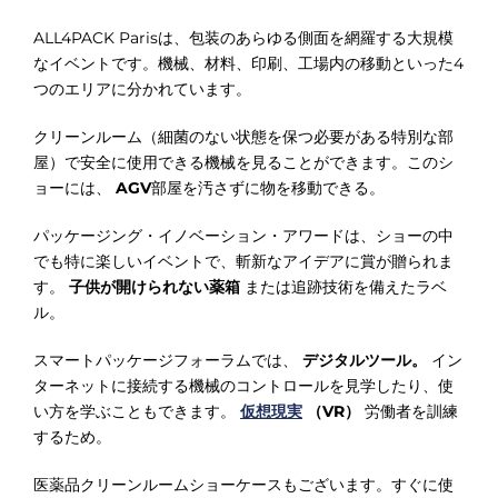
ALL4PACK Parisは、包装のあらゆる側面を網羅する大規模
なイベントです。機械、材料、印刷、工場内の移動といった4
つのエリアに分かれています。
クリーンルーム（細菌のない状態を保つ必要がある特別な部
屋）で安全に使用できる機械を見ることができます。このシ
ョーには、
AGV
部屋を汚さずに物を移動できる。
パッケージング・イノベーション・アワードは、ショーの中
でも特に楽しいイベントで、斬新なアイデアに賞が贈られま
す。
子供が開けられない薬箱
または追跡技術を備えたラベ
ル。
スマートパッケージフォーラムでは、
デジタルツール。
イン
ターネットに接続する機械のコントロールを見学したり、使
い方を学ぶこともできます。
仮想現実
（VR）
労働者を訓練
するため。
医薬品クリーンルームショーケースもございます。すぐに使