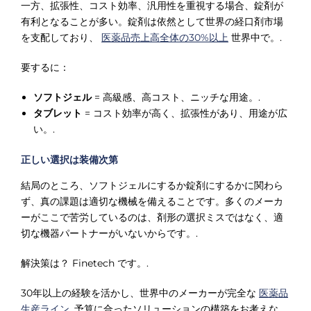
一方、拡張性、コスト効率、汎用性を重視する場合、錠剤が
有利となることが多い。錠剤は依然として世界の経口剤市場
を支配しており、
医薬品売上高全体の30%以上
世界中で。.
要するに：
ソフトジェル
= 高級感、高コスト、ニッチな用途。.
タブレット
= コスト効率が高く、拡張性があり、用途が広
い。.
正しい選択は装備次第
結局のところ、ソフトジェルにするか錠剤にするかに関わら
ず、真の課題は適切な機械を備えることです。多くのメーカ
ーがここで苦労しているのは、剤形の選択ミスではなく、適
切な機器パートナーがいないからです。.
解決策は？ Finetech です。.
30年以上の経験を活かし、世界中のメーカーが完全な
医薬品
生産ライン
. 予算に合ったソリューションの構築をお考えな