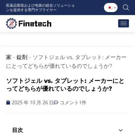
内
医薬品製造および包装の総合ソリューショ
ンを提供する専門サプライヤー
容
を
ス
キ
ッ
プ
家
-
錠剤
-
ソフトジェル vs. タブレット: メーカー
にとってどちらが優れているのでしょうか?
ソフトジェル vs. タブレット: メーカーにと
ってどちらが優れているのでしょうか?
2025 年 10 月 26 日
コメント1件
目次