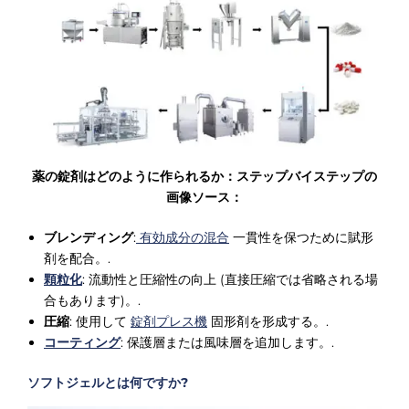
薬の錠剤はどのように作られるか：ステップバイステップの
画像ソース：
ブレンディング
:
有効成分の混合
一貫性を保つために賦形
剤を配合。.
顆粒化
: 流動性と圧縮性の向上 (直接圧縮では省略される場
合もあります)。.
圧縮
: 使用して
錠剤プレス機
固形剤を形成する。.
コーティング
: 保護層または風味層を追加します。.
ソフトジェルとは何ですか?