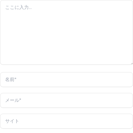
こ
こ
に
入
力…
名
前
*
メ
ー
ル
*
サ
イ
ト