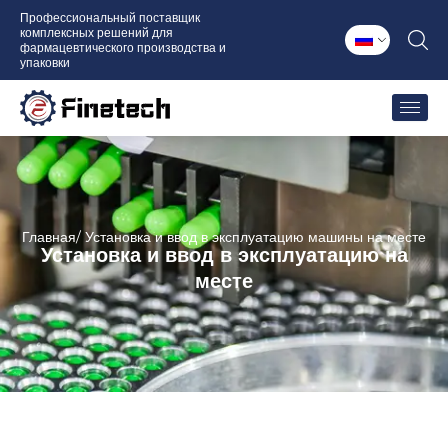
Перейти
Профессиональный поставщик
комплексных решений для
к
фармацевтического производства и
содержимому
упаковки
Главная
/ Установка и ввод в эксплуатацию машины на месте
Установка и ввод в эксплуатацию на
месте