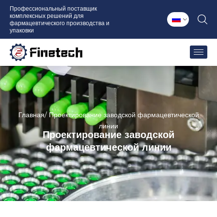
Перейти
Профессиональный поставщик
комплексных решений для
к
фармацевтического производства и
содержимому
упаковки
Главная
/ Проектирование заводской фармацевтической
линии
Проектирование заводской
фармацевтической линии