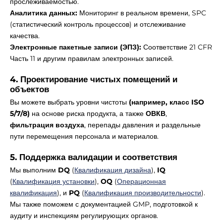
прослеживаемостью.
Аналитика данных:
Мониторинг в реальном времени, SPC
(статистический контроль процессов) и отслеживание
качества.
Электронные пакетные записи (ЭПЗ):
Соответствие 21 CFR
Часть 11 и другим правилам электронных записей.
4. Проектирование чистых помещений и
объектов
Вы можете выбрать уровни чистоты
(например, класс ISO
5/7/8)
на основе риска продукта, а также
ОВКВ
,
фильтрация воздуха
, перепады давления и раздельные
пути перемещения персонала и материалов.
5. Поддержка валидации и соответствия
Мы выполним
DQ
(
Квалификация дизайна
),
IQ
(
Квалификация установки
),
OQ
(
Операционная
квалификация
), и
PQ
(
Квалификация производительности
).
Мы также поможем с документацией GMP, подготовкой к
аудиту и инспекциям регулирующих органов.