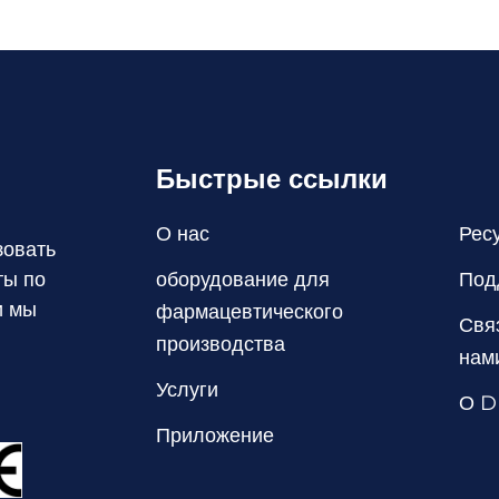
Быстрые ссылки
О нас
Рес
зовать
оборудование для
Под
ты по
и мы
фармацевтического
Свя
производства
нам
Услуги
О D
Приложение