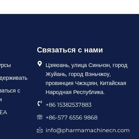
Связаться с нами
урсы
Цзяюань, улица Синьчэн, город
Жуйань, город Вэньчжоу,
держивать
провинция Чжэцзян, Китайская
заться с
Народная Республика.
и
+86 15382537883
EA
+86-577 6556 9868
info@pharmamachinecn.com