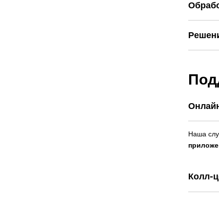
Обрабо
Решени
Под
Онлайн
Наша слу
приложе
Колл-ц