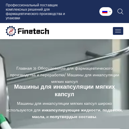
Перейти
Профессиональный поставщик
комплексных решений для
к
фармацевтического производства и
содержимому
упаковки
Главная
Оборудование для фармацевтического
производства и переработки
/ Машины для инкапсуляции
мягких капсул
Машины для инкапсуляции мягких
капсул
Машины для инкапсуляции мягких капсул широко
используются для
инкапсулирующие жидкости
,
подвески
,
масла
, и
полутвердые составы
.