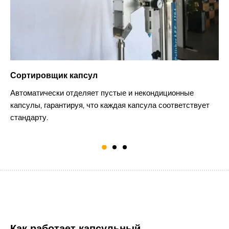
Сортировщик капсул
П
Автоматически отделяет пустые и некондиционные
К
капсулы, гарантируя, что каждая капсула соответствует
у
стандарту.
Как работает капсульный