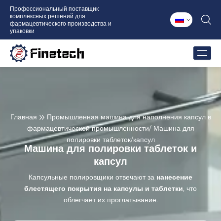
Перейти
Профессиональный поставщик
комплексных решений для
к
фармацевтического производства и
содержимому
упаковки
Главная
Промышленная машина для наполнения капсул в
фармацевтической промышленности
/ Машина для
полировки таблеток/капсул
Машина для полировки таблеток и
капсул
Капсульные полировщики отвечают за
нанесение
блестящего покрытия на капсулы и таблетки
, что
облегчает их проглатывание.