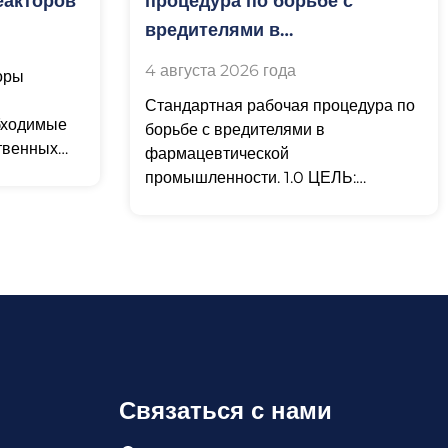
еакторов
процедура по борьбе с
вредителями в
фармацевтической
4 августа 2026 года
оры
промышленности
Стандартная рабочая процедура по
бходимые
борьбе с вредителями в
твенных
фармацевтической
промышленности. 1.0 ЦЕЛЬ:
х средств
Установить порядок действий по
жной,
профилактике появления
ты
вредителей,
Связаться с нами