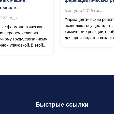
ных машин,
фармацевтических р
уемых в
5 августа 2026 года
втической
2026 года
Фармацевтические реакт
енности
позволяют осуществлять
ые фармацевтические
химические реакции, нео
ия переосмысливают
для производства лекарс
учному труду, связанному
средств. По мере того как
нной упаковкой. В этой
разработка лекарственны
аковка в меньшей
становится всё более сло
язана с визуальным
используемые инструмен
Быстрые ссылки