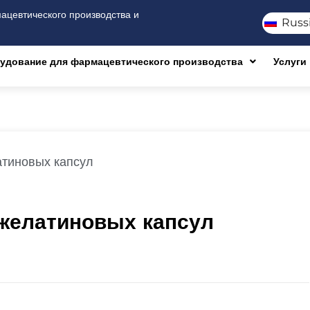
цевтического производства и
Russ
удование для фармацевтического производства
Услуги
атиновых капсул
 желатиновых капсул