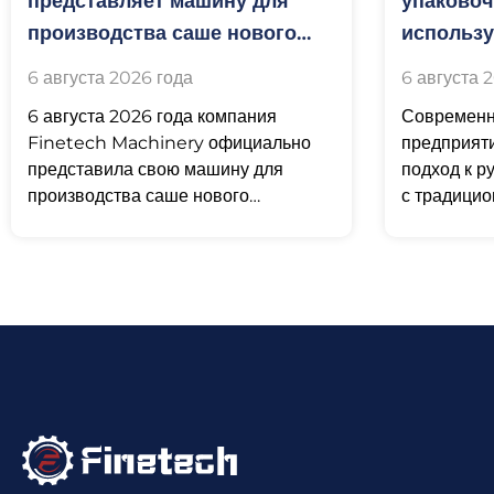
представляет машину для
упаковоч
производства саше нового
использ
поколения Easy Snap,
фармаце
6 августа 2026 года
6 августа 
предназначенную для
промышл
6 августа 2026 года компания
Современн
изготовления одноразовой
Finetech Machinery официально
предприят
упаковки с индивидуальными
представила свою машину для
подход к р
дозами
производства саше нового
с традицио
поколения с системой «easy-snap».
отрасли уп
Благодаря переработке основной
степени св
трансмиссии данная установка
перешла