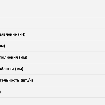
авление (кН)
мм)
полнения (мм)
блетки (мм)
ельность (шт./ч)
)