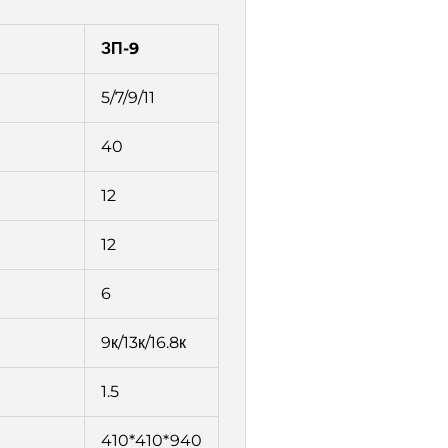
ЗП-9
5/7/9/11
40
12
12
6
9к/13к/16.8к
1.5
410*410*940