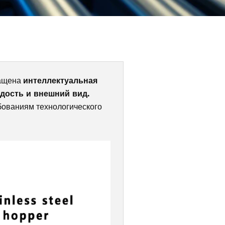
Γ
нащена
интеллектуальная
рдость и внешний вид.
бованиям технологического