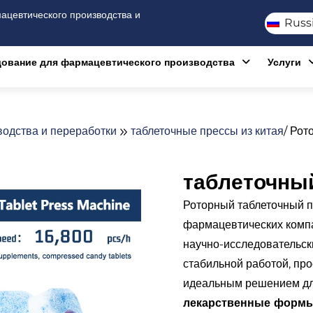
цевтического производства и
Russ
ование для фармацевтического производства
Услуги
одства и переработки
таблеточные прессы из китая
/ Рот
таблеточный
Роторный таблеточный п
фармацевтических компа
научно-исследовательск
стабильной работой, про
идеальным решением дл
лекарственные формы,