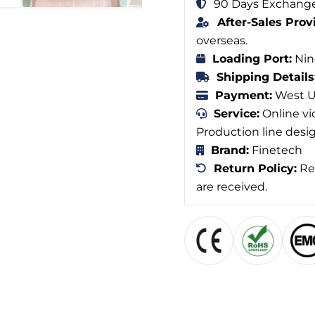
90 Days Exchange
After-Sales Prov
overseas.
Loading Port:
Nin
Shipping Details
Payment:
West Un
Service:
Online vi
Production line desi
Brand:
Finetech
Return Policy:
Ref
are received.