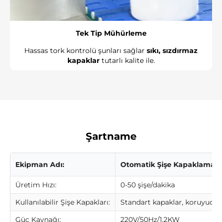
Tek Tip Mühürleme
Hassas tork kontrolü şunları sağlar
sıkı, sızdırmaz
kapaklar
tutarlı kalite ile.
Şartname
Ekipman Adı:
Otomatik Şişe Kapaklama M
Üretim Hızı:
0-50 şişe/dakika
Kullanılabilir Şişe Kapakları:
Standart kapaklar, koruyucu h
Güç Kaynağı:
220V/50Hz/1.2KW