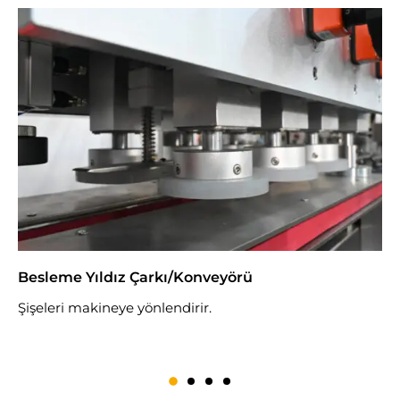
Besleme Yıldız Çarkı/Konveyörü
K
Şişeleri makineye yönlendirir.
T