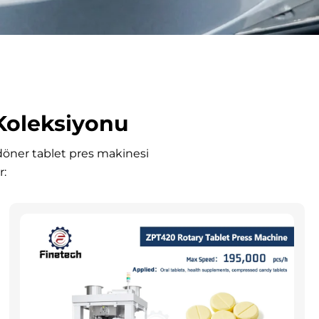
Koleksiyonu
r döner tablet pres makinesi
r: