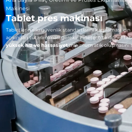
Makinesi
Tablet pres makinası
Tabletlerin sıkı güvenlik standartlarını karşılaması için ş
açısından tutarlı olması gerekir. Finetech'te döner ta
yüksek hız ve hassasiyet
minimum atık oluşmasını s