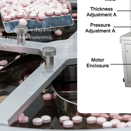
ekil, ağırlık ve dayanıklılık
blet pres makinelerimiz,
ağlayarak.