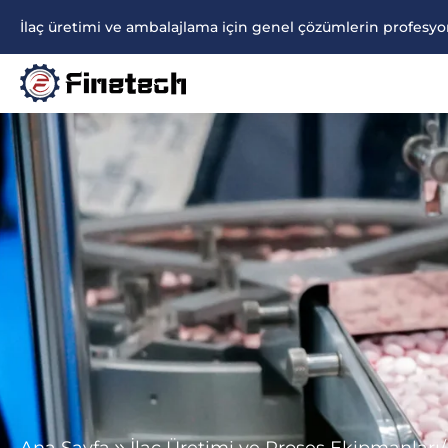
İçeriğe
İlaç üretimi ve ambalajlama için genel çözümlerin profesyon
atla
Ana Sayfa
İlaç Üretimi ve Proses Ekipmanları