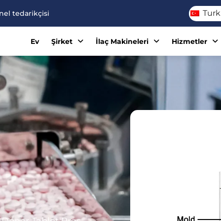
Turk
el tedarikçisi
Ev
Şirket
İlaç Makineleri
Hizmetler
/ Döner Tablet Pres