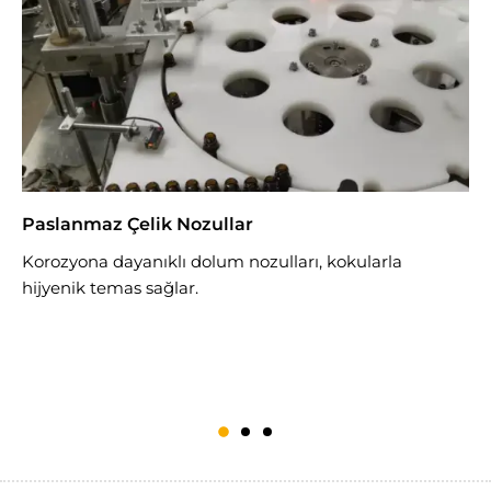
Paslanmaz Çelik Nozullar
A
S
Korozyona dayanıklı dolum nozulları, kokularla
hijyenik temas sağlar.
M
ö
y
u