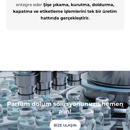
entegre eder
Şişe yıkama, kurutma, doldurma,
kapatma ve etiketleme işlemlerini tek bir üretim
hattında gerçekleştirir.
İlgili?
Parfüm dolum solüsyonunuzu hemen
alın!
BIZE ULAŞIN