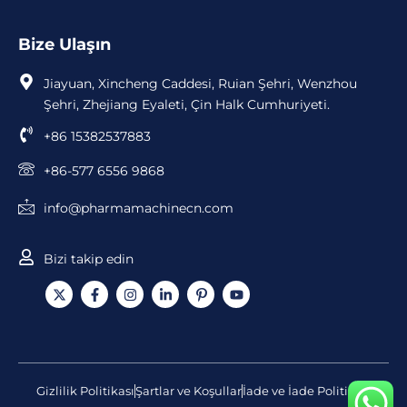
Bize Ulaşın
Jiayuan, Xincheng Caddesi, Ruian Şehri, Wenzhou
Şehri, Zhejiang Eyaleti, Çin Halk Cumhuriyeti.
+86 15382537883
+86-577 6556 9868
info@pharmamachinecn.com
Bizi takip edin
X
F
I
L
S
Y
-
a
n
i
i
o
t
c
s
n
m
u
w
e
t
k
g
T
i
b
a
e
e
u
t
o
g
d
-
b
t
o
r
i
p
e
e
k
a
n
i
Gizlilik Politikası
Şartlar ve Koşullar
İade ve İade Politikası
r
-
m
'
n