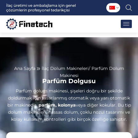
İçeriğe
İlaç üretimi ve ambalajlama için genel
çözümlerin profesyonel tedarikçisi
atla
Ana Sayfa
İlaç Dolum Makineleri
/ Parfüm Dolum
Makinesi
Parfüm Dolgusu
Parfüm dolum makinesi, şişeleri doğru bir şekilde
doldurmak için tasarlanmış otomatik veya yarı otomatik
bir makinedir.
parfüm, kolonya
veya diğer kokular. Bu tip
dolum makineleri, hassas dolum, çoklu nozul tasarımı ve
kolay kullanım kontrolleri gibi birçok özelliğe sahiptir.