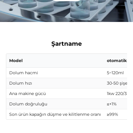
Şartname
Model
otomatik p
Dolum hacmi
5~120ml
Dolum hızı
30-50 şişe/d
Ana makine gücü
1kw 220/380
Dolum doğruluğu
≤+1%
Son ürün kapağın düşme ve kilitlenme oranı
≥99%