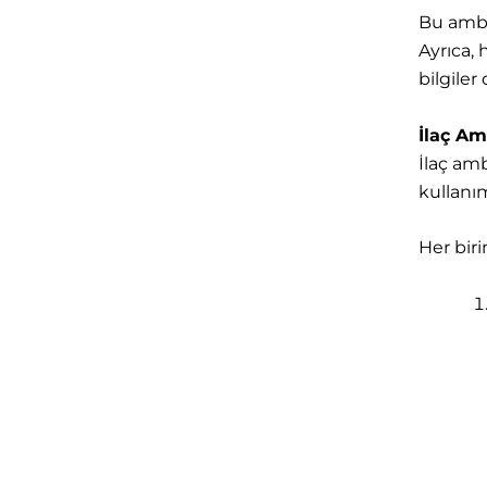
Bu ambal
Ayrıca, 
bilgiler 
İlaç Am
İlaç amb
kullanı
Her biri