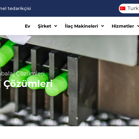
Turk
el tedarikçisi
Ev
Şirket
İlaç Makineleri
Hizmetler
mbalaj Çözümleri
j Çözümleri