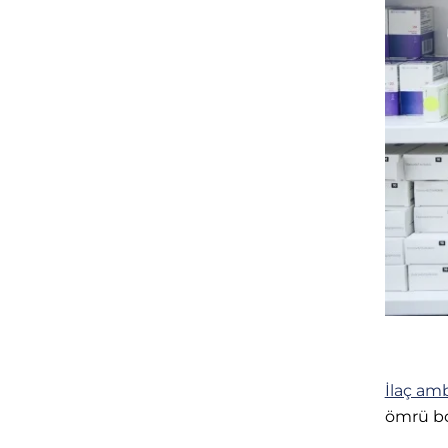
İlaç amb
ömrü bo