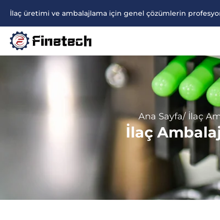
İçeriğe
İlaç üretimi ve ambalajlama için genel çözümlerin profesyon
atla
Ana Sayfa
/ İlaç A
İlaç Ambala