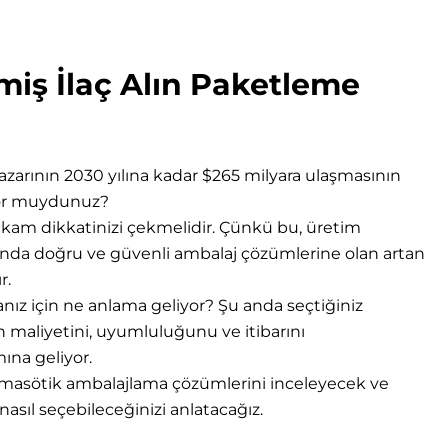
lmiş İlaç Alın
Paketleme
azarının 2030 yılına kadar $265 milyara ulaşmasının
or muydunuz?
 rakam dikkatinizi çekmelidir. Çünkü bu, üretim
ında doğru ve güvenli ambalaj çözümlerine olan artan
r.
nız için ne anlama geliyor? Şu anda seçtiğiniz
n maliyetini, uyumluluğunu ve itibarını
ına geliyor.
farmasötik ambalajlama çözümlerini inceleyecek ve
i nasıl seçebileceğinizi anlatacağız.