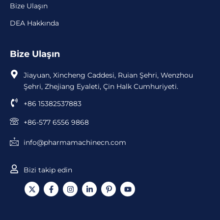
Bize Ulaşın
DEA Hakkında
Bize Ulaşın
Jiayuan, Xincheng Caddesi, Ruian Şehri, Wenzhou
Şehri, Zhejiang Eyaleti, Çin Halk Cumhuriyeti.
+86 15382537883
+86-577 6556 9868
info@pharmamachinecn.com
Bizi takip edin
X
F
I
L
S
Y
-
a
n
i
i
o
t
c
s
n
m
u
w
e
t
k
g
T
i
b
a
e
e
u