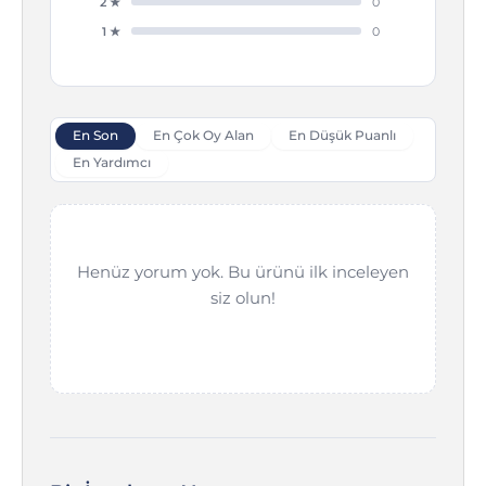
2 ★
0
1 ★
0
En Son
En Çok Oy Alan
En Düşük Puanlı
En Yardımcı
Henüz yorum yok. Bu ürünü ilk inceleyen
siz olun!