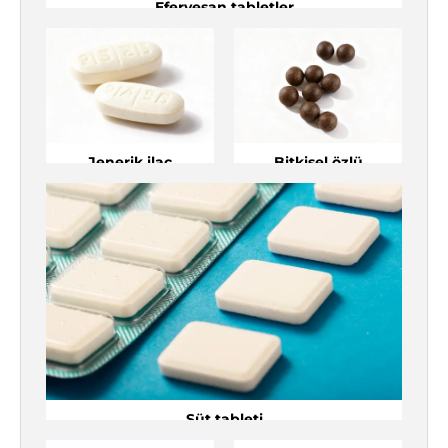
Efervesan tabletler
Jenerik ilaç
Bitkisel özlü
tabletler
Jenerik ilaç
Bitkisel özlü
tabletler
Süt tableti
Süt tableti