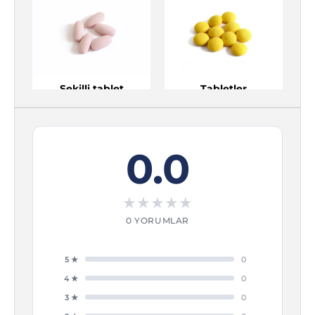
Şekilli tablet
Tabletler
Şekilli tablet
Tabletler
0.0
★
★
★
★
★
0 YORUMLAR
5 ★
0
4 ★
0
3 ★
0