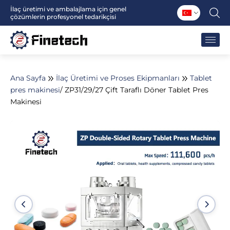
İçeriğe
İlaç üretimi ve ambalajlama için genel
çözümlerin profesyonel tedarikçisi
atla
Ana Sayfa
İlaç Üretimi ve Proses Ekipmanları
Tablet
pres makinesi
/ ZP31/29/27 Çift Taraflı Döner Tablet Pres
Makinesi