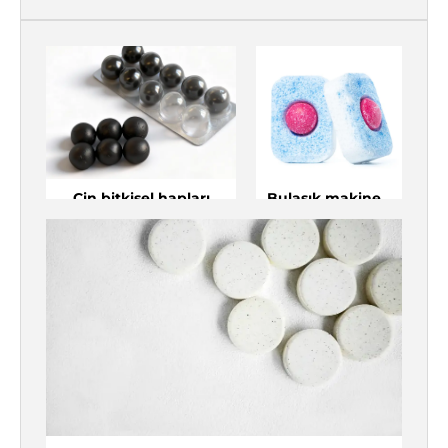
Çin bitkisel hapları
Bulaşık makinesi
deterjan
tabletleri
Çin bitkisel hapları
Bulaşık makinesi
deterjan
tabletleri
Efervesan tabletler