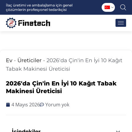
İçeriğe
İlaç üretimi ve ambalajlama için genel
çözümlerin profesyonel tedarikçisi
atla
Ev
-
Üreticiler
-
2026'da Çin'in En İyi 10 Kağıt
Tabak Makinesi Üreticisi
2026'da Çin'in En İyi 10 Kağıt Tabak
Makinesi Üreticisi
4 Mayıs 2026
Yorum yok
İçindekiler