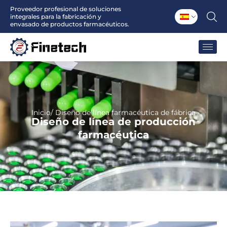
Ir
Proveedor profesional de soluciones
integrales para la fabricación y
al
envasado de productos farmacéuticos.
contenido
Inicio
/ Diseño de línea farmacéutica de fábrica
Diseño de línea de producción
farmacéutica