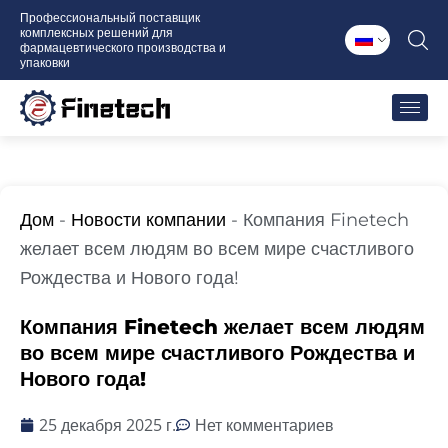
Перейти
Профессиональный поставщик
комплексных решений для
к
фармацевтического производства и
содержимому
упаковки
Дом
-
Новости компании
-
Компания Finetech
желает всем людям во всем мире счастливого
Рождества и Нового года!
Компания Finetech желает всем людям
во всем мире счастливого Рождества и
Нового года!
25 декабря 2025 г.
Нет комментариев