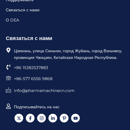
Связаться с нами
О DEA
Связаться с нами
Цзяюань, улица Синьчэн, город Жуйань, город Вэньчжоу,
провинция Чжэцзян, Китайская Народная Республика.
+86 15382537883
+86-577 6556 9868
info@pharmamachinecn.com
Подписывайтесь на нас
X
F
И
L
I
Ю
-
a
н
i
c
т
т
c
с
n
o
у