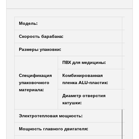
Γ
Модель:
ФТБ-
Скорость барабана:
7 – 1
Размеры упаковки:
160 м
ПВХ для медицины:
0,05-
Спецификация
Комбинированная
0,08-
упаковочного
пленка ALU-пластик:
материала:
Диаметр отверстия
70-75
катушки:
Электротепловая мощность:
1,5 кВ
Мощность главного двигателя:
0,37 к