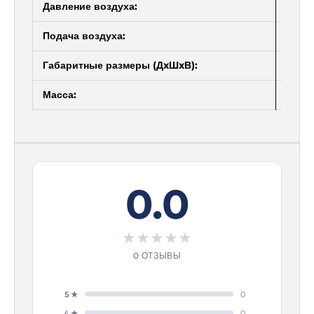
Давление воздуха:
0,5-0
Подача воздуха:
≤0,1м
Габаритные размеры (ДxШxВ):
1600
Масса:
800 к
0.0
★
★
★
★
★
0 ОТЗЫВЫ
5 ★
0
4 ★
0