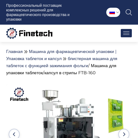
Перейти
Профессиональный поставщик
комплексных решений для
к
фармацевтического производства и
содержимому
упаковки
Главная
Машина для фармацевтической упаковки |
Упаковка таблеток и капсул
блистерная машина для
таблеток с функцией зажимания фольги
/ Машина для
упаковки таблеток/капсул в стрипы FTB-160