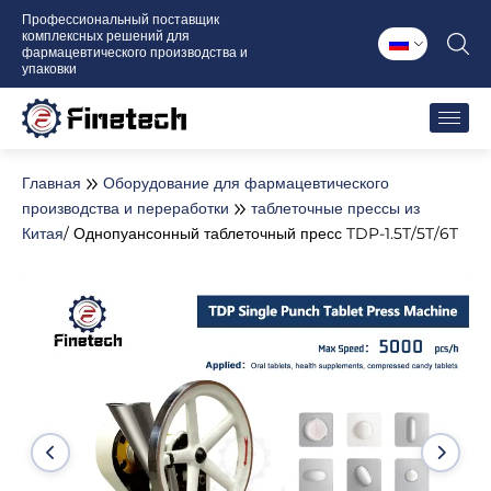
Перейти
Профессиональный поставщик
комплексных решений для
к
фармацевтического производства и
содержимому
упаковки
Главная
Оборудование для фармацевтического
производства и переработки
таблеточные прессы из
Китая
/ Однопуансонный таблеточный пресс TDP-1.5T/5T/6T