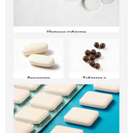
Шипучие таблетки
Дженерики
Таблетки с
растительным
экстрактом
Дженерики
Таблетки с
растительным
экстрактом
Молочная таблетка