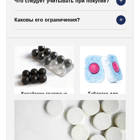
Что следует учитывать при покупке?
Каковы его ограничения?
Китайские травяные
Таблетки для
таблетки
моющего
средства для
посудомоечной
машины
Китайские травяные
Таблетки для
таблетки
моющего
средства для
Шипучие таблетки
посудомоечной
машины