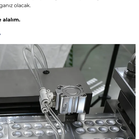
ganız olacak.
 alalım.
?