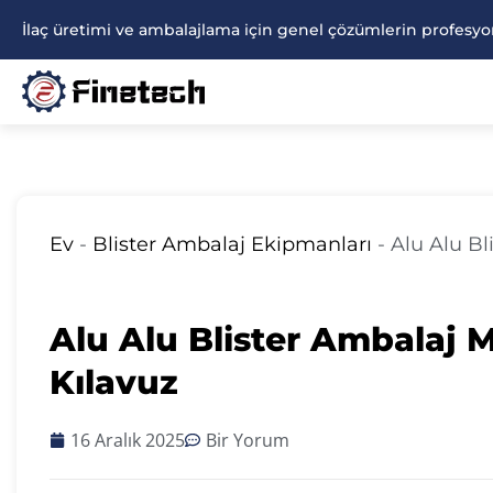
İçeriğe
İlaç üretimi ve ambalajlama için genel çözümlerin profesyon
atla
Ev
-
Blister Ambalaj Ekipmanları
-
Alu Alu Bl
Alu Alu Blister Ambalaj 
Kılavuz
16 Aralık 2025
Bir Yorum