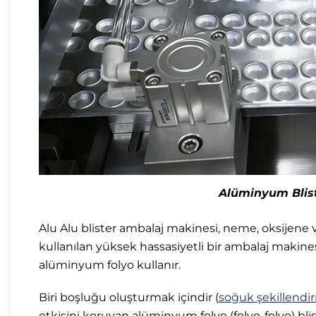
Alüminyum Blist
Alu Alu blister ambalaj makinesi, neme, oksijene v
kullanılan yüksek hassasiyetli bir ambalaj makinesi
alüminyum folyo kullanır.
Biri boşluğu oluşturmak içindir (
soğuk şekillendi
etkisini koruyan alüminyum folyo (folyo-folyo) bli