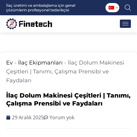
İçeriğe
İlaç üretimi ve ambalajlama için genel
çözümlerin profesyonel tedarikçisi
atla
Ev
-
İlaç Ekipmanları
-
İlaç Dolum Makinesi
Çeşitleri | Tanımı, Çalışma Prensibi ve
Faydaları
İlaç Dolum Makinesi Çeşitleri | Tanımı,
Çalışma Prensibi ve Faydaları
29 Aralık 2025
Yorum yok