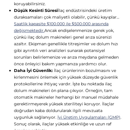
Γ
koruyabilirsiniz.
Düşük Kesinti Süresi
İlaç endüstrisindeki üretim
duraksamaları çok maliyetli olabilir, çünkü kayıplar...
Saatlik kapasite $100.000 ile $500.000 arasında
değişmektedir.
Ancak endişelenmenize gerek yok,
çünkü ilaç dolum makineleri genel arıza sürenizi
azaltır. Ekipman genellikle titreşimler ve dolum hızı
gibi ayrıntılı veri analizleri sunarak potansiyel
sorunları belirlemenize ve arıza meydana gelmeden
önce önleyici bakım yapmanıza yardımcı olur.
Daha İyi Güvenlik:
İlaç ürünlerinin bozulmasını ve
kirlenmesini önlemek için yüksek düzeyde güvenlik
protokollerine ihtiyaç vardır. İşte bu noktada ilaç
dolum makineleri ön plana çıkıyor. Örneğin, tam
otomatik makineler herhangi bir manuel müdahale
gerektirmeyerek yüksek steriliteyi koruyor. İlaçlar
doğrudan kaba doldurularak ilgili mevzuata
uygunluk sağlanıyor.
İyi Üretim Uygulamaları (GMP)
.
Sonuç olarak, ilaçlar yüksek etkinliğe ve uzun raf