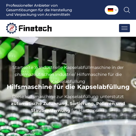
Zum
Professioneller Anbieter von
Gesamtlösungen für die Herstellung
Inhalt
und Verpackung von Arzneimitteln
springen
Startseite
Industrielle Kapselabfüllmaschine in der
pharmazeutischen Industrie
/ Hilfsmaschine für die
Kapselabfüllung
Hilfsmaschine für die Kapselabfüllung
Diese Hilfsmaschine zur Kapselabfüllung unterstützt
automatische Zuführung, Sortierung, Polieren und
Staubentfernung
für Hartkapseln.