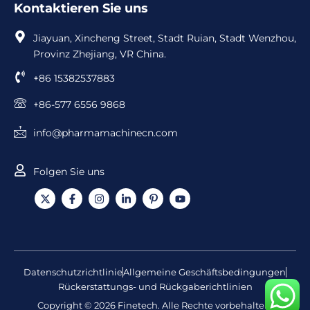
Kontaktieren Sie uns
Jiayuan, Xincheng Street, Stadt Ruian, Stadt Wenzhou,
Provinz Zhejiang, VR China.
+86 15382537883
+86-577 6556 9868
info@pharmamachinecn.com
Folgen Sie uns
X
F
I
L
I
Y
-
a
n
i
c
o
T
c
s
n
o
u
w
e
t
k
n
t
i
b
a
e
-
u
t
o
g
d
P
b
t
o
r
i
i
e
e
k
a
n
n
Datenschutzrichtlinie
Allgemeine Geschäftsbedingungen
r
-
m
-
t
Rückerstattungs- und Rückgaberichtlinien
f
i
e
n
r
Copyright © 2026 Finetech. Alle Rechte vorbehalten.