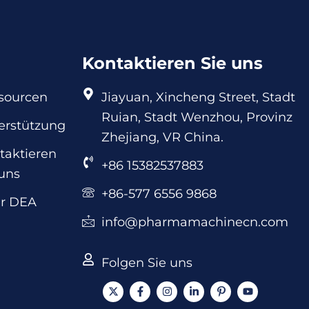
Kontaktieren Sie uns
sourcen
Jiayuan, Xincheng Street, Stadt
Ruian, Stadt Wenzhou, Provinz
erstützung
Zhejiang, VR China.
taktieren
+86 15382537883
 uns
+86-577 6556 9868
r DEA
info@pharmamachinecn.com
Folgen Sie uns
X
F
I
L
I
Y
-
a
n
i
c
o