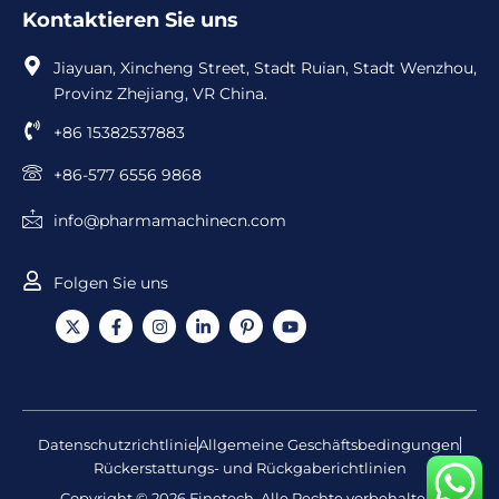
Kontaktieren Sie uns
Jiayuan, Xincheng Street, Stadt Ruian, Stadt Wenzhou,
Provinz Zhejiang, VR China.
+86 15382537883
+86-577 6556 9868
info@pharmamachinecn.com
Folgen Sie uns
X
F
I
L
I
Y
-
a
n
i
c
o
T
c
s
n
o
u
w
e
t
k
n
t
i
b
a
e
-
u
t
o
g
d
P
b
t
o
r
i
i
e
e
k
a
n
n
Datenschutzrichtlinie
Allgemeine Geschäftsbedingungen
r
-
m
-
t
Rückerstattungs- und Rückgaberichtlinien
f
i
e
n
r
Copyright © 2026 Finetech. Alle Rechte vorbehalten.