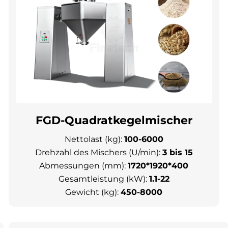
FGD-Quadratkegelmischer
Nettolast (kg):
100-6000
Drehzahl des Mischers (U/min):
3 bis 15
Abmessungen (mm):
1720*1920*40
0
Gesamtleistung (kW):
1.1-22
Gewicht (kg):
450-8000