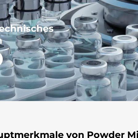
technisches
m
uptmerkmale
von Powder Mi