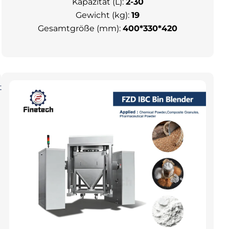
Kapazität (L):
2-30
Gewicht (kg):
19
Gesamtgröße (mm):
400*330*420