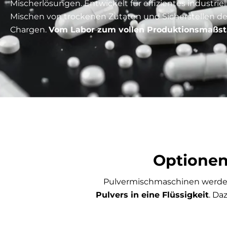
Mischerlösungen. Entwickelt für effizientes industrie
Mischen von trockenen Zutaten und Sicherstellen de
Chargen.
Vom Labor zum vollen Produktionsmaßst
Optionen
Pulvermischmaschinen werden
Pulvers in eine Flüssigkeit
. Da