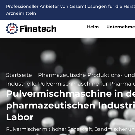
Zum
Professioneller Anbieter von Gesamtlösungen für die Her
Inhalt
Arzneimitteln
springen
Heim
Unternehm
Startseite
Pharmazeutische Produktions- und
Industrielle Pulvermischmaschine für Pharma 
Pulvermischmaschine in d
pharmazeutischen Industr
Labor
Pulvermischer mit hoher Scherkraft, Bandmischer u