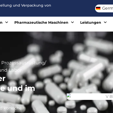
stellung und Verpackung von
Germ
en
Pharmazeutische Maschinen
Leistungen
 Prozessausrüstung
/
und Labor
er
ie und im
nd konische