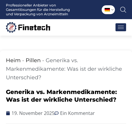
Zum
Professioneller Anbieter von
Gesamtlösungen für die Herstellung
Inhalt
und Verpackung von Arzneimitteln
springen
Heim
-
Pillen
-
Generika vs.
Markenmedikamente: Was ist der wirkliche
Unterschied?
Generika vs. Markenmedikamente:
Was ist der wirkliche Unterschied?
19. November 2025
Ein Kommentar