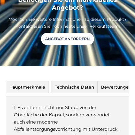
Angebot?
Möchten Sie weitere Informationen zu diesem Produkt?
Kontaktieren Sie noch heute unser Verkaufsteam!
ANGEBOT ANFORDERN
Hauptmerkmale
Technische Daten
Bewertungen
N
1. Es entfernt nicht nur Staub von der
Oberfläche der Kapsel, sondern verwendet
auch eine moderne
Abfallentsorgungsvorrichtung mit Unterdruck,