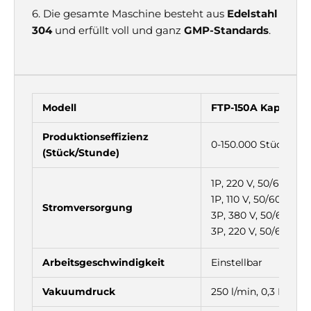
Γ
6. Die gesamte Maschine besteht aus
Edelstahl
304
und erfüllt voll und ganz
GMP-Standards
.
Modell
FTP-150A Kapselpol
Produktionseffizienz
0-150.000 Stück/min
(Stück/Stunde)
1P, 220 V, 50/60 Hz
1P, 110 V, 50/60 Hz
Stromversorgung
3P, 380 V, 50/60 Hz
3P, 220 V, 50/60 Hz
Arbeitsgeschwindigkeit
Einstellbar
Vakuumdruck
250 l/min, 0,3 MPa