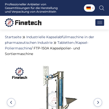
Zum
Professioneller Anbieter von
Gesamtlösungen für die Herstellung
Inhalt
und Verpackung von Arzneimitteln
springen
Startseite
Industrielle Kapselabfüllmaschine in der
pharmazeutischen Industrie
Tabletten-/Kapsel-
Poliermaschine
/ FTP-150A Kapselpolier- und
Sortiermaschine