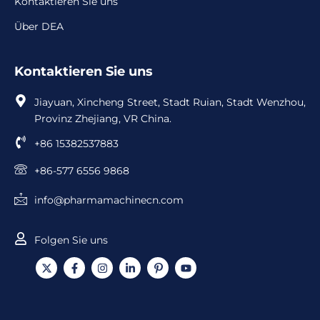
Kontaktieren Sie uns
Über DEA
Kontaktieren Sie uns
Jiayuan, Xincheng Street, Stadt Ruian, Stadt Wenzhou,
Provinz Zhejiang, VR China.
+86 15382537883
+86-577 6556 9868
info@pharmamachinecn.com
Folgen Sie uns
X
F
I
L
I
Y
-
a
n
i
c
o
T
c
s
n
o
u
w
e
t
k
n
t
i
b
a
e
-
u