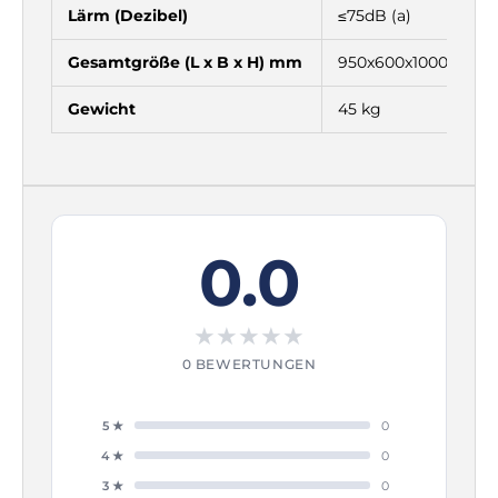
Lärm (Dezibel)
≤75dB (a)
Gesamtgröße (L x B x H) mm
950x600x1000mm
Gewicht
45 kg
0.0
★
★
★
★
★
0 BEWERTUNGEN
5 ★
0
4 ★
0
3 ★
0