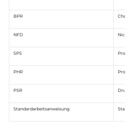
BPR
Charge
NFD
Nicht-F
SPS
Progra
PHR
Produkt
PSR
Druckd
Standardarbeitsanweisung
Standa