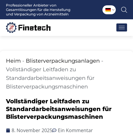
Zum
Professioneller Anbieter von
Gesamtlösungen für die Herstellung
Inhalt
und Verpackung von Arzneimitteln
springen
Heim
-
Blisterverpackungsanlagen
-
Vollständiger Leitfaden zu
Standardarbeitsanweisungen für
Blisterverpackungsmaschinen
Vollständiger Leitfaden zu
Standardarbeitsanweisungen für
Blisterverpackungsmaschinen
8. November 2025
Ein Kommentar