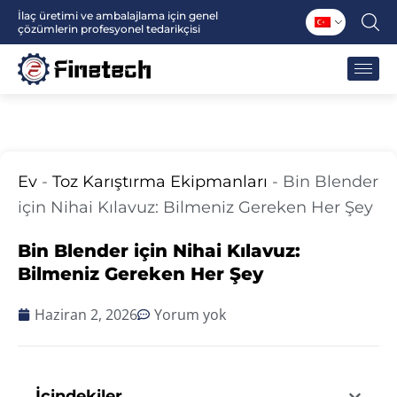
İçeriğe
İlaç üretimi ve ambalajlama için genel
çözümlerin profesyonel tedarikçisi
atla
Ev
-
Toz Karıştırma Ekipmanları
-
Bin Blender
için Nihai Kılavuz: Bilmeniz Gereken Her Şey
Bin Blender için Nihai Kılavuz:
Bilmeniz Gereken Her Şey
Haziran 2, 2026
Yorum yok
İçindekiler