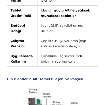
Vurgu
işleme
Tablet
İdealdir
güçlü API'ler, yüksek
Üretim Rolü
muhafazalı tabletler
Endüstri
İlaç (cGMP, toksik/hormon
Odağı
ürünleri)
Çalışma
Çöp kutusu yuvarlama (çöp
Prensibi
kutusu karıştırıcı ile aynı)
i
Uygulamada
Genellikle ilaç sektöründe
Kullanım
birbirinin yerine kullanılır
Bin Blender'ın Altı Temel Bileşeni ve Parçası