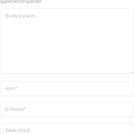
işaretlenmişlerdir
Buraya
yazın..
İsim*
E-
Posta*
Web
sitesi