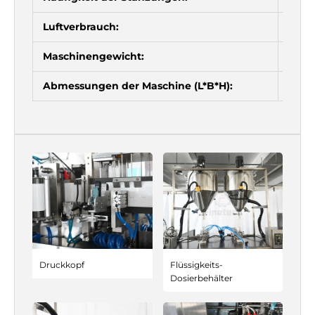
Luftverbrauch:
120-1
Maschinengewicht:
900 
Abmessungen der Maschine (L*B*H):
2300
Druckkopf
Flüssigkeits-
Dosierbehälter