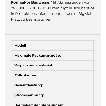
Kompakte Bauweise
: Mit Abmessungen von
ca. 3000 × 2000 × 1800 mm fügt er sich nahtlos
in Produktionslinien ein, ohne übermäßig viel
Platz zu beanspruchen.
Modell
FTM-
Maximale Packungsgröße:
100m
Verpackungsmaterial:
PET/A
Füllvolumen:
0,5-
Gesamtleistung:
3,2 
Stromspannung:
220-
Häufigkeit der Stanzungen:
20 m