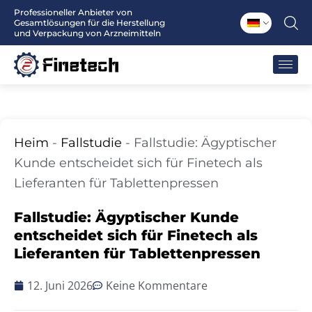
Zum
Professioneller Anbieter von
Gesamtlösungen für die Herstellung
Inhalt
und Verpackung von Arzneimitteln
springen
Heim
-
Fallstudie
-
Fallstudie: Ägyptischer
Kunde entscheidet sich für Finetech als
Lieferanten für Tablettenpressen
Fallstudie: Ägyptischer Kunde
entscheidet sich für Finetech als
Lieferanten für Tablettenpressen
12. Juni 2026
Keine Kommentare