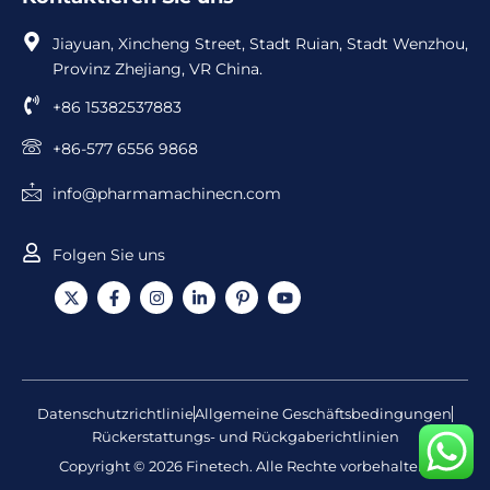
Jiayuan, Xincheng Street, Stadt Ruian, Stadt Wenzhou,
Provinz Zhejiang, VR China.
+86 15382537883
+86-577 6556 9868
info@pharmamachinecn.com
Folgen Sie uns
X
F
I
L
I
Y
-
a
n
i
c
o
T
c
s
n
o
u
w
e
t
k
n
t
i
b
a
e
-
u
t
o
g
d
P
b
t
o
r
i
i
e
e
k
a
n
n
Datenschutzrichtlinie
Allgemeine Geschäftsbedingungen
r
-
m
-
t
Rückerstattungs- und Rückgaberichtlinien
f
i
e
n
r
Copyright © 2026 Finetech. Alle Rechte vorbehalten.
e