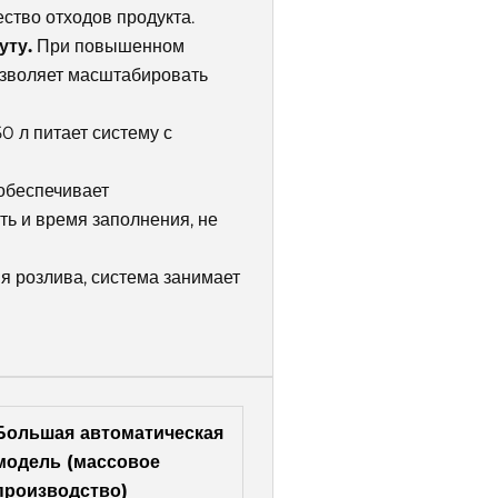
ество отходов продукта.
уту.
При повышенном
позволяет масштабировать
0 л питает систему с
обеспечивает
ь и время заполнения, не
ия розлива, система занимает
Большая автоматическая
модель (массовое
производство)