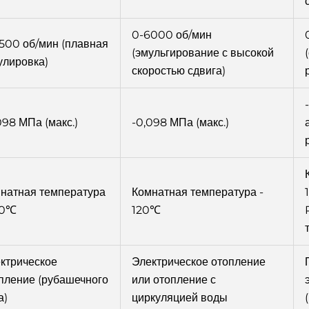
0-6000 об/мин
500 об/мин (плавная
(эмульгирование с высокой
улировка)
скоростью сдвига)
098 МПа (макс.)
-0,098 МПа (макс.)
натная температура
Комнатная температура -
20℃
120℃
ктрическое
Электрическое отопление
пление (рубашечного
или отопление с
а)
циркуляцией воды