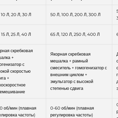
 10 Л, 20 Л, 30 Л
50 Л, 100 Л, 200 Л, 300 Л
 15 Л, 25 Л, 40 Л
65 Л, 120 Л, 250 Л, 400 Л
рная скребковая
Якорная скребковая
алка +
мешалка + рамный
огенизатор с
смеситель + гомогенизатор с
окой скоростью
внешним циклом +
ига +
эмульгатор с высокой
коскоростное
степенью сдвига
ремешивание
0 об/мин (плавная
0-60 об/мин (плавная
улировка частоты)
регулировка частоты)