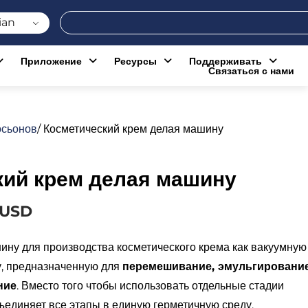
Поиск
ian
Приложение
Ресурсы
Поддерживать
Связаться с нами
осьонов
/ Косметический крем делая машину
кий крем делая машину
 USD
ину для производства косметического крема как вакуумную
у, предназначенную для
перемешивание, эмульгирование
ние
. Вместо того чтобы использовать отдельные стадии
единяет все этапы в единую герметичную среду.