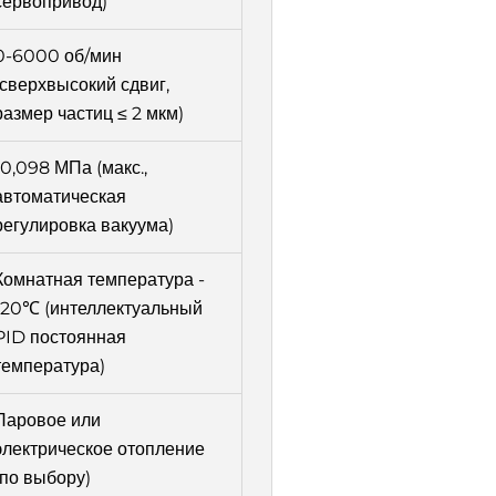
сервопривод)
0-6000 об/мин
(сверхвысокий сдвиг,
размер частиц ≤ 2 мкм)
-0,098 МПа (макс.,
автоматическая
регулировка вакуума)
Комнатная температура -
120℃ (интеллектуальный
PID постоянная
температура)
Паровое или
электрическое отопление
(по выбору)