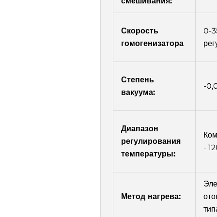
смешивания:
Скорость
0-3
гомогенизатора
рег
Степень
-0,
вакуума:
Диапазон
Ком
регулирования
- 1
температуры:
Эле
Метод нагрева:
ото
тип