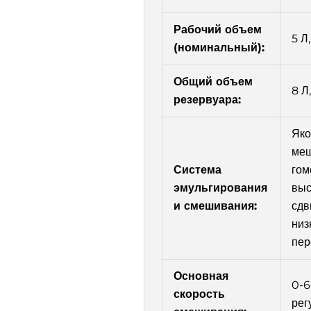
Рабочий объем
5 Л,
(номинальный):
Общий объем
8 Л,
резервуара:
Яко
меш
Система
гом
эмульгирования
выс
и смешивания:
сдв
низ
пе
Основная
0-6
скорость
рег