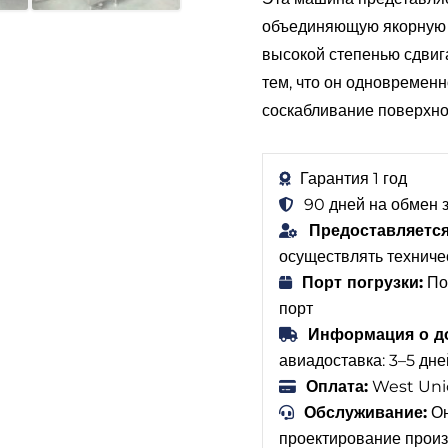
объединяющую якорную с
высокой степенью сдвига
тем, что он одновремен
соскабливание поверхно
Гарантия 1 год
90 дней на обмен 
Предоставляется
осуществлять техниче
Порт погрузки:
По
порт
Информация о до
авиадоставка: 3–5 дне
Оплата:
West Unio
Обслуживание:
Он
проектирование произ