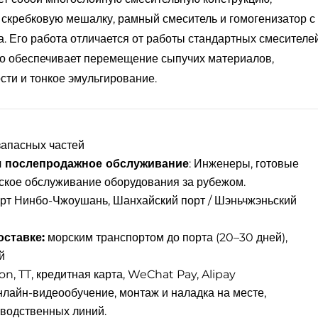
кребковую мешалку, рамный смеситель и гомогенизатор с
. Его работа отличается от работы стандартных смесителе
но обеспечивает перемещение сыпучих материалов,
сти и тонкое эмульгирование.
запасных частей
 послепродажное обслуживание
: Инженеры, готовые
ское обслуживание оборудования за рубежом.
рт Нинбо-Чжоушань, Шанхайский порт / Шэньчжэньский
ставке:
морским транспортом до порта (20–30 дней),
й
n, TT, кредитная карта, WeChat Pay, Alipay
лайн-видеообучение, монтаж и наладка на месте,
водственных линий.