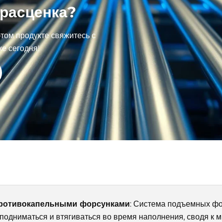
расценка?
том продукте свяжитесь с
е сегодня!
 противокапельными форсунками
: Система подъемных фо
 подниматься и втягиваться во время наполнения, сводя к 