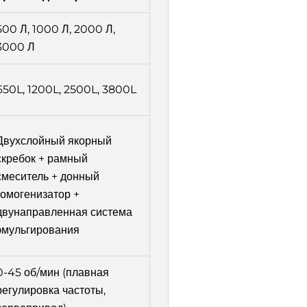
500 Л, 1000 Л, 2000 Л,
3000 Л
650L, 1200L, 2500L, 3800L
Двухслойный якорный
скребок + рамный
смеситель + донный
гомогенизатор +
двунаправленная система
эмульгирования
0-45 об/мин (плавная
регулировка частоты,