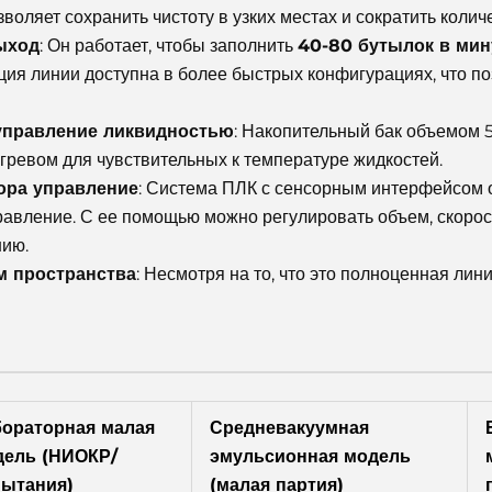
зволяет сохранить чистоту в узких местах и сократить колич
ыход
: Он работает, чтобы заполнить
40-80 бутылок в мин
кция линии доступна в более быстрых конфигурациях, что 
управление ликвидностью
: Накопительный бак объемом 5
ревом для чувствительных к температуре жидкостей.
ора управление
: Система ПЛК с сенсорным интерфейсом 
авление. С ее помощью можно регулировать объем, скорост
нию.
м пространства
: Несмотря на то, что это полноценная лин
бораторная малая
Средневакуумная
дель (НИОКР/
эмульсионная модель
пытания)
(малая партия)