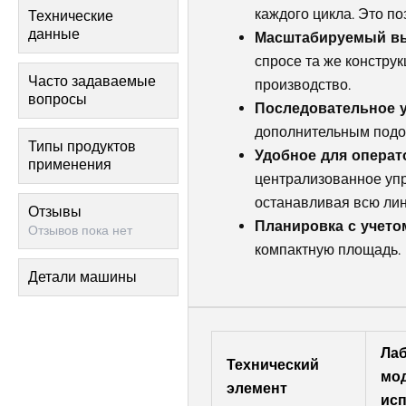
каждого цикла. Это по
Технические
данные
Масштабируемый в
спросе та же констру
Часто задаваемые
производство.
вопросы
Последовательное 
дополнительным подог
Типы продуктов
Удобное для операт
применения
централизованное упр
останавливая всю ли
Отзывы
Планировка с учето
Отзывов пока нет
компактную площадь.
Детали машины
Ла
Технический
мо
элемент
ис