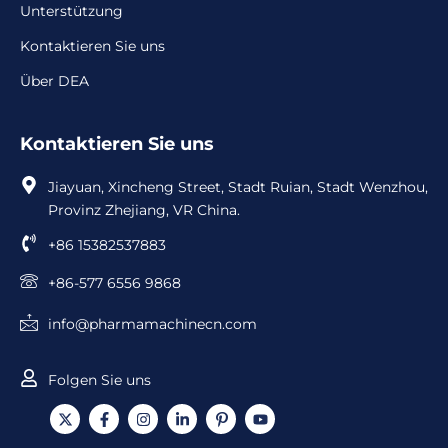
Unterstützung
Kontaktieren Sie uns
Über DEA
Kontaktieren Sie uns
Jiayuan, Xincheng Street, Stadt Ruian, Stadt Wenzhou,
Provinz Zhejiang, VR China.
+86 15382537883
+86-577 6556 9868
info@pharmamachinecn.com
Folgen Sie uns
X
F
I
L
I
Y
-
a
n
i
c
o