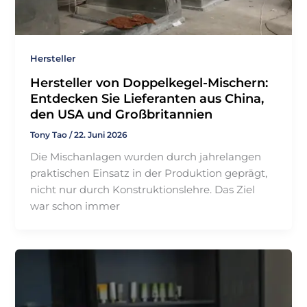
Hersteller
Hersteller von Doppelkegel-Mischern:
Entdecken Sie Lieferanten aus China,
den USA und Großbritannien
Tony Tao
/
22. Juni 2026
Die Mischanlagen wurden durch jahrelangen
praktischen Einsatz in der Produktion geprägt,
nicht nur durch Konstruktionslehre. Das Ziel
war schon immer