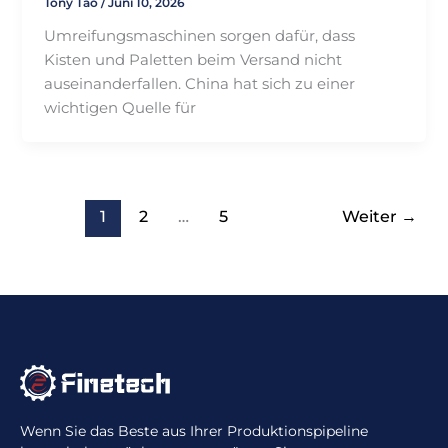
Tony Tao
/
Juni 10, 2026
Umreifungsmaschinen sorgen dafür, dass
Kisten und Paletten beim Versand nicht
auseinanderfallen. China hat sich zu einer
wichtigen Quelle für
1
2
…
5
Weiter
→
Wenn Sie das Beste aus Ihrer Produktionspipeline