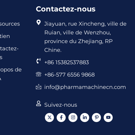
Contactez-nous
sources
Jiayuan, rue Xincheng, ville de
Ruian, ville de Wenzhou,
tien
province du Zhejiang, RP
tactez-
Chine.
s
+86 15382537883
ropos de
+86-577 6556 9868
A
info@pharmamachinecn.com
Suivez-nous
X
F
I
L
I
Y
-
a
n
i
c
o
t
c
s
n
ô
u
w
e
t
k
n
t