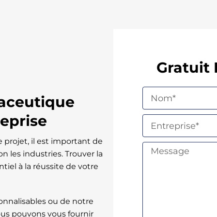
Gratuit
N
aceutique
o
m
reprise
E
n
t
 projet, il est important de
M
r
n les industries. Trouver la
e
e
s
iel à la réussite de votre
p
s
r
a
i
g
s
nnalisables ou de notre
e
e
s pouvons vous fournir
*