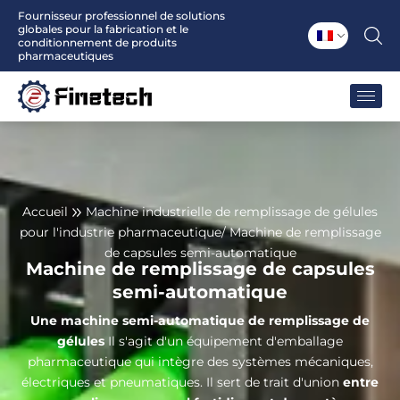
Aller
Fournisseur professionnel de solutions
globales pour la fabrication et le
au
conditionnement de produits
contenu
pharmaceutiques
Accueil
Machine industrielle de remplissage de gélules
pour l'industrie pharmaceutique
/ Machine de remplissage
de capsules semi-automatique
Machine de remplissage de capsules
semi-automatique
Une machine semi-automatique de remplissage de
gélules
Il s'agit d'un équipement d'emballage
pharmaceutique qui intègre des systèmes mécaniques,
électriques et pneumatiques. Il sert de trait d'union
entre