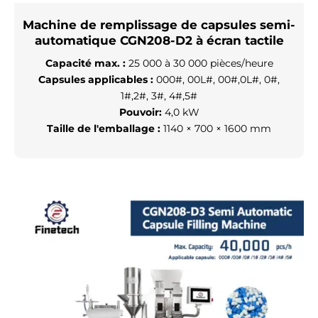
Machine de remplissage de capsules semi-
automatique CGN208-D2 à écran tactile
Capacité max. :
25 000 à 30 000 pièces/heure
Capsules applicables :
000#, 00L#, 00#,0L#, 0#,
1#,2#, 3#, 4#,5#
Pouvoir:
4,0 kW
Taille de l'emballage :
1140 × 700 × 1600 mm