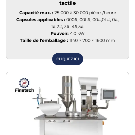
tactile
Capacité max. :
25 000 à 30 000 pièces/heure
Capsules applicables :
000#, 00L#, 00#,0L#, 0#,
1#,2#, 3#, 4#,5#
Pouvoir:
4,0 kW
Taille de l'emballage :
1140 × 700 × 1600 mm
CLIQUEZ ICI