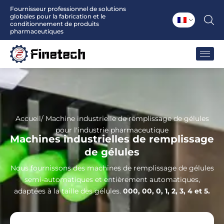
Aller
Fournisseur professionnel de solutions
globales pour la fabrication et le
au
conditionnement de produits
contenu
pharmaceutiques
Accueil
/ Machine industrielle de remplissage de gélules
pour l'industrie pharmaceutique
Machines industrielles de remplissage
de gélules
Nous fournissons des machines de remplissage de gélules
semi-automatiques et entièrement automatiques,
adaptées à la taille des gélules.
000, 00, 0, 1, 2, 3, 4 et 5.